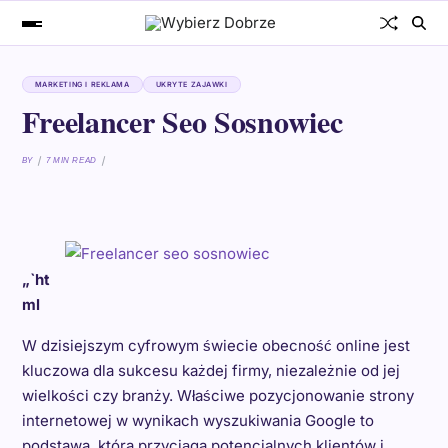
MARKETING I REKLAMA
UKRYTE ZAJAWKI
Freelancer Seo Sosnowiec
BY
7 MIN READ
„`ht
ml
W dzisiejszym cyfrowym świecie obecność online jest
kluczowa dla sukcesu każdej firmy, niezależnie od jej
wielkości czy branży. Właściwe pozycjonowanie strony
internetowej w wynikach wyszukiwania Google to
podstawa, która przyciąga potencjalnych klientów i