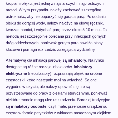
kroplami olejku, jest jedną z najstarszych i najprostszych
metod. W tym przypadku należy zachować szczególną
ostrożność, aby nie poparzyć się gorącą parą. Po dodaniu
olejku do gorącej wody, należy nałożyć na głowę ręcznik,
tworząc namiot, i wdychać parę przez około 5-10 minut. Ta
metoda jest szczególnie polecana przy infekcjach górnych
dróg oddechowych, ponieważ gorąca para nawilża błony
śluzowe i pomaga rozrzedzić zalegającą wydzielinę.
Alternatywą dla inhalacji parowej są
inhalatory
. Na rynku
dostępne są różne rodzaje inhalatorów.
Inhalatory
elektryczne
(nebulizatory) rozpraszają olejek na drobne
cząsteczki, które następnie można wdychać. Są one
wygodne w użyciu, ale należy upewnić się, że są
przystosowane do pracy z olejkami eterycznymi, ponieważ
niektóre modele mogą ulec uszkodzeniu. Bardziej tradycyjne
są
inhalatory osobiste
, czyli małe, przenośne urządzenia,
często w formie patyczków z wkładem nasączonym olejkiem