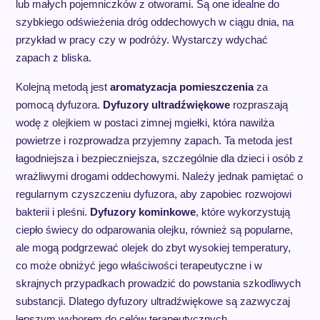
lub małych pojemniczków z otworami. Są one idealne do
szybkiego odświeżenia dróg oddechowych w ciągu dnia, na
przykład w pracy czy w podróży. Wystarczy wdychać
zapach z bliska.
Kolejną metodą jest
aromatyzacja pomieszczenia
za
pomocą dyfuzora.
Dyfuzory ultradźwiękowe
rozpraszają
wodę z olejkiem w postaci zimnej mgiełki, która nawilża
powietrze i rozprowadza przyjemny zapach. Ta metoda jest
łagodniejsza i bezpieczniejsza, szczególnie dla dzieci i osób z
wrażliwymi drogami oddechowymi. Należy jednak pamiętać o
regularnym czyszczeniu dyfuzora, aby zapobiec rozwojowi
bakterii i pleśni.
Dyfuzory kominkowe
, które wykorzystują
ciepło świecy do odparowania olejku, również są popularne,
ale mogą podgrzewać olejek do zbyt wysokiej temperatury,
co może obniżyć jego właściwości terapeutyczne i w
skrajnych przypadkach prowadzić do powstania szkodliwych
substancji. Dlatego dyfuzory ultradźwiękowe są zazwyczaj
lepszym wyborem do celów terapeutycznych.