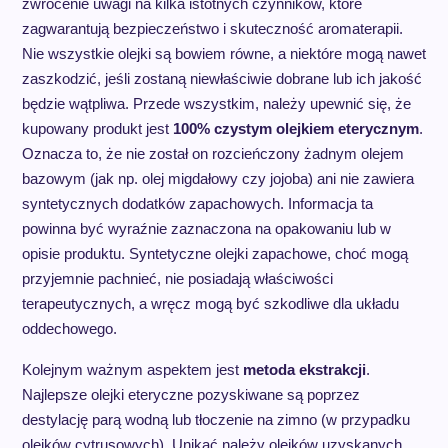
zwrócenie uwagi na kilka istotnych czynników, które
zagwarantują bezpieczeństwo i skuteczność aromaterapii.
Nie wszystkie olejki są bowiem równe, a niektóre mogą nawet
zaszkodzić, jeśli zostaną niewłaściwie dobrane lub ich jakość
będzie wątpliwa. Przede wszystkim, należy upewnić się, że
kupowany produkt jest
100% czystym olejkiem eterycznym
.
Oznacza to, że nie został on rozcieńczony żadnym olejem
bazowym (jak np. olej migdałowy czy jojoba) ani nie zawiera
syntetycznych dodatków zapachowych. Informacja ta
powinna być wyraźnie zaznaczona na opakowaniu lub w
opisie produktu. Syntetyczne olejki zapachowe, choć mogą
przyjemnie pachnieć, nie posiadają właściwości
terapeutycznych, a wręcz mogą być szkodliwe dla układu
oddechowego.
Kolejnym ważnym aspektem jest
metoda ekstrakcji
.
Najlepsze olejki eteryczne pozyskiwane są poprzez
destylację parą wodną lub tłoczenie na zimno (w przypadku
olejków cytrusowych). Unikać należy olejków uzyskanych