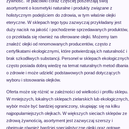
żywność. Te placówki coraz częściej poszerzają swój
asortyment o kosmetyki naturalne i produkty związane z
holistycznym podejściem do zdrowia, w tym właśnie olejki
eteryczne. W sklepach tego typu zazwyczaj przykładany jest
duży nacisk na jakość i pochodzenie sprzedawanych produktów,
co przekłada się również na oferowane olejki. Możemy tam
znaleźć olejki od renomowanych producentów, często z
certyfikatami ekologicznymi, które potwierdzają ich naturalność i
brak szkodliwych substancji. Personel w sklepach ekologicznych
często posiada dobrą wiedzę na temat naturalnych metod dbania
o zdrowie i może udzielić podstawowych porad dotyczących
wyboru i stosowania olejków.
Oferta może się różnić w zależności od wielkości i profilu sklepu.
W mniejszych, lokalnych sklepach zielarskich lub ekologicznych,
wybór może być bardziej ograniczony, skupiając się na kilku
najpopularniejszych olejkach. W większych sieciach sklepów ze
zdrową żywnością, asortyment jest zazwyczaj szerszy i
obejmuje również bardziej specjalistyczne olejki oraz gotowe