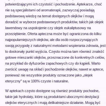
potwierdzającymi ich czystość i pochodzenie. Aptekarze, choć
nie są specjalistami od aromaterapii, zazwyczaj posiadają
podstawową wiedzę na temat dostępnych olejków i mogą
doradzić w wyborze podstawowych produktów, takich jak olejek
lawendowy na uspokojenie czy olejek eukaliptusowy na
przeziębienie. Oferta apteczna może być ograniczona do kilku
najpopularniejszych olejków, ale dla osób rozpoczynających
swoją przygodę z naturalnymi metodami wspierania zdrowia, jest
to doskonały punkt wyjścia. Często można tam również znaleźć
gotowe mieszanki olejków, przeznaczone do konkretnych celów,
na przykład do dyfuzorów zapachowych czy do kąpieli. Warto
zwrócić uwagę na skład i pochodzenie olejków, nawet w aptece,
ponieważ nie wszystkie produkty oznaczone jako „olejek
eteryczny” są w 100% czyste i naturalne.
W aptekach często dostępne są również produkty pochodne,
takie jak hydrolaty, które są produktami ubocznymi destylacji
olejków eterycznych i mają delikatniejsze działanie. Mogą być