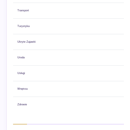
Transport
Turystyka
Ukryte Zajawki
Uroda
Usługi
Wnętrza
Zdrowie