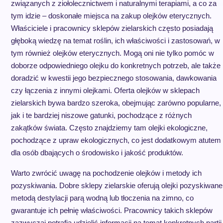
związanych z ziołolecznictwem i naturalnymi terapiami, a co za
tym idzie – doskonałe miejsca na zakup olejków eterycznych.
Właściciele i pracownicy sklepów zielarskich często posiadają
głęboką wiedzę na temat roślin, ich właściwości i zastosowań, w
tym również olejków eterycznych. Mogą oni nie tylko pomóc w
doborze odpowiedniego olejku do konkretnych potrzeb, ale także
doradzić w kwestii jego bezpiecznego stosowania, dawkowania
czy łączenia z innymi olejkami. Oferta olejków w sklepach
zielarskich bywa bardzo szeroka, obejmując zarówno popularne,
jak i te bardziej niszowe gatunki, pochodzące z różnych
zakątków świata. Często znajdziemy tam olejki ekologiczne,
pochodzące z upraw ekologicznych, co jest dodatkowym atutem
dla osób dbających o środowisko i jakość produktów.
Warto zwrócić uwagę na pochodzenie olejków i metody ich
pozyskiwania. Dobre sklepy zielarskie oferują olejki pozyskiwane
metodą destylacji parą wodną lub tłoczenia na zimno, co
gwarantuje ich pełnię właściwości. Pracownicy takich sklepów
zazwyczaj potrafią udzielić informacji na temat konkretnych partii