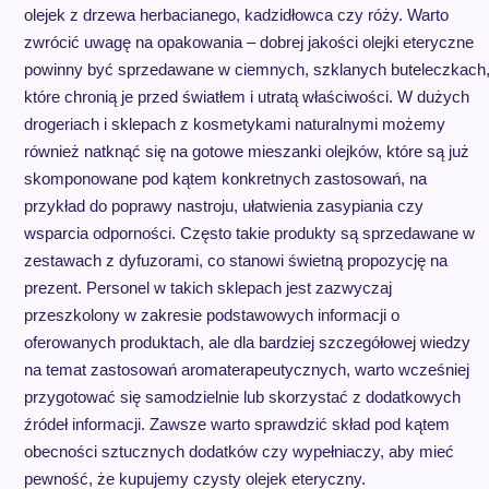
olejek z drzewa herbacianego, kadzidłowca czy róży. Warto
zwrócić uwagę na opakowania – dobrej jakości olejki eteryczne
powinny być sprzedawane w ciemnych, szklanych buteleczkach
które chronią je przed światłem i utratą właściwości. W dużych
drogeriach i sklepach z kosmetykami naturalnymi możemy
również natknąć się na gotowe mieszanki olejków, które są już
skomponowane pod kątem konkretnych zastosowań, na
przykład do poprawy nastroju, ułatwienia zasypiania czy
wsparcia odporności. Często takie produkty są sprzedawane w
zestawach z dyfuzorami, co stanowi świetną propozycję na
prezent. Personel w takich sklepach jest zazwyczaj
przeszkolony w zakresie podstawowych informacji o
oferowanych produktach, ale dla bardziej szczegółowej wiedzy
na temat zastosowań aromaterapeutycznych, warto wcześniej
przygotować się samodzielnie lub skorzystać z dodatkowych
źródeł informacji. Zawsze warto sprawdzić skład pod kątem
obecności sztucznych dodatków czy wypełniaczy, aby mieć
pewność, że kupujemy czysty olejek eteryczny.