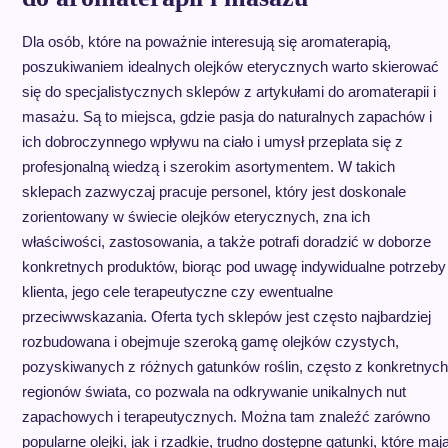
Dla osób, które na poważnie interesują się aromaterapią,
poszukiwaniem idealnych olejków eterycznych warto skierować
się do specjalistycznych sklepów z artykułami do aromaterapii i
masażu. Są to miejsca, gdzie pasja do naturalnych zapachów i
ich dobroczynnego wpływu na ciało i umysł przeplata się z
profesjonalną wiedzą i szerokim asortymentem. W takich
sklepach zazwyczaj pracuje personel, który jest doskonale
zorientowany w świecie olejków eterycznych, zna ich
właściwości, zastosowania, a także potrafi doradzić w doborze
konkretnych produktów, biorąc pod uwagę indywidualne potrzeby
klienta, jego cele terapeutyczne czy ewentualne
przeciwwskazania. Oferta tych sklepów jest często najbardziej
rozbudowana i obejmuje szeroką gamę olejków czystych,
pozyskiwanych z różnych gatunków roślin, często z konkretnych
regionów świata, co pozwala na odkrywanie unikalnych nut
zapachowych i terapeutycznych. Można tam znaleźć zarówno
popularne olejki, jak i rzadkie, trudno dostępne gatunki, które maj