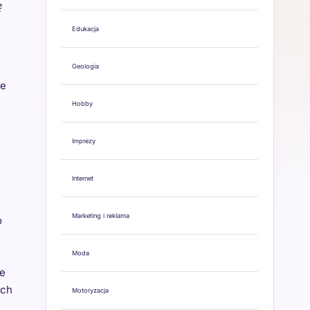
ę
Edukacja
Geologia
re
Hobby
Imprezy
Internet
Marketing i reklama
o
Moda
ie
ych
Motoryzacja