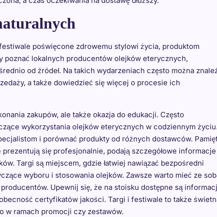
czona, a czas oczekiwania na dostawę dłuższy.
 naturalnych
i i festiwale poświęcone zdrowemu stylowi życia, produktom
by poznać lokalnych producentów olejków eterycznych,
średnio od źródeł. Na takich wydarzeniach często można znale
rzedaży, a także dowiedzieć się więcej o procesie ich
konania zakupów, ale także okazja do edukacji. Często
tyczące wykorzystania olejków eterycznych w codziennym życiu
ecjalistom i porównać produkty od różnych dostawców. Pamięt
e prezentują się profesjonalnie, podają szczegółowe informacje
ków. Targi są miejscem, gdzie łatwiej nawiązać bezpośredni
czące wyboru i stosowania olejków. Zawsze warto mieć ze sob
 producentów. Upewnij się, że na stoisku dostępne są informac
becność certyfikatów jakości. Targi i festiwale to także świetn
to w ramach promocji czy zestawów.