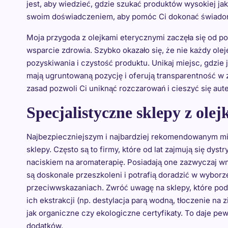
jest, aby wiedzieć, gdzie szukać produktów wysokiej jako
swoim doświadczeniem, aby pomóc Ci dokonać świad
Moja przygoda z olejkami eterycznymi zaczęła się od 
wsparcie zdrowia. Szybko okazało się, że nie każdy ole
pozyskiwania i czystość produktu. Unikaj miejsc, gdzie
mają ugruntowaną pozycję i oferują transparentność w
zasad pozwoli Ci uniknąć rozczarowań i cieszyć się au
Specjalistyczne sklepy z ole
Najbezpieczniejszym i najbardziej rekomendowanym mi
sklepy. Często są to firmy, które od lat zajmują się dy
naciskiem na aromaterapię. Posiadają one zazwyczaj w
są doskonale przeszkoleni i potrafią doradzić w wyborz
przeciwwskazaniach. Zwróć uwagę na sklepy, które po
ich ekstrakcji (np. destylacja parą wodną, tłoczenie na 
jak organiczne czy ekologiczne certyfikaty. To daje p
dodatków.