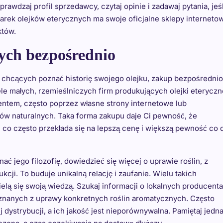
prawdzaj profil sprzedawcy, czytaj opinie i zadawaj pytania, jeśl
rek olejków eterycznych ma swoje oficjalne sklepy interneto
któw.
ych bezpośrednio
i chcących poznać historię swojego olejku, zakup bezpośrednio
e małych, rzemieślniczych firm produkujących olejki eteryczn
entem, często poprzez własne strony internetowe lub
tów naturalnych. Taka forma zakupu daje Ci pewność, że
 co często przekłada się na lepszą cenę i większą pewność co 
 jego filozofię, dowiedzieć się więcej o uprawie roślin, z
kcji. To buduje unikalną relację i zaufanie. Wielu takich
ielą się swoją wiedzą. Szukaj informacji o lokalnych producent
 znanych z uprawy konkretnych roślin aromatycznych. Często
 dystrybucji, a ich jakość jest nieporównywalna. Pamiętaj jedna