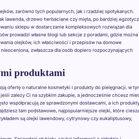
ejków, zarówno tych popularnych, jak i rzadziej spotykanych.
k lawenda, drzewo herbaciane czy mięta, po bardziej egzotyc
ażowaniu sklepu w dostarczanie kompleksowych rozwiązań dla
epów prowadzi własne blogi lub sekcje z poradami, gdzie można
wania olejków, ich właściwości i przepisów na domowe
t nieoceniona, zwłaszcza dla osób dopiero rozpoczynających
nymi produktami
oją ofertę o naturalne kosmetyki i produkty do pielęgnacji, w ty
 jeśli zależy Ci na szybkim zakupie, a jednocześnie chcesz mie
ęsto współpracują ze sprawdzonymi dostawcami, a ich produkt
jdziesz tam podstawowe, najpopularniejsze olejki, które ciesz
kładem są olejki lawendowy, cytrynowy czy eukaliptusowy,
nym. Sprawdzaj etykiety, szukaj informacji o składzie i