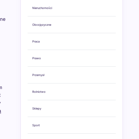
Nieruchomości
zne
Obcojęzyczne
Praca
Prawo
Przemysł
m
Rolnictwo
ć
y
Sklepy
ą
Sport