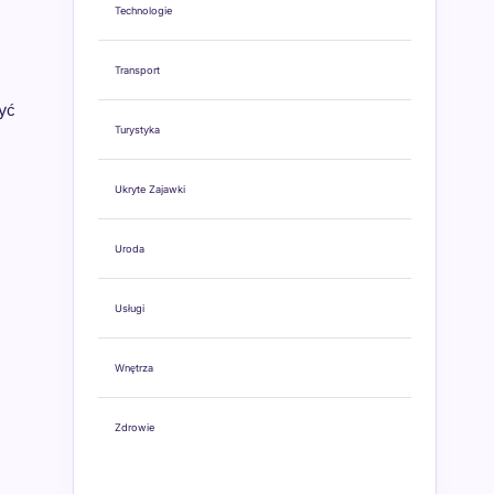
Technologie
Transport
ć
yć
Turystyka
Ukryte Zajawki
Uroda
Usługi
Wnętrza
Zdrowie