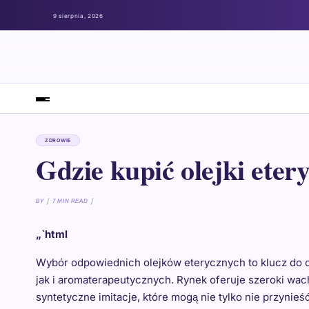
9 sierpnia, 2026
ZDROWIE
Gdzie kupić olejki eter
BY
7 MIN READ
„`html
Wybór odpowiednich olejków eterycznych to klucz do cz
jak i aromaterapeutycznych. Rynek oferuje szeroki wach
syntetyczne imitacje, które mogą nie tylko nie przynie