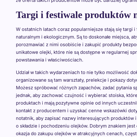
że oferta takich producentów może być bardziej ograni
Targi i festiwale produktów
W ostatnich latach coraz popularniejsze stają się targ
naturalnym i ekologicznym. Są to doskonałe miejsca, a
porozmawiać z nimi osobiście i zakupić produkty bezpo
unikatowe olejki, które nie są dostępne w regularnej sp
powstawania i właściwościach.
Udział w takich wydarzeniach to nie tylko możliwość do
organizowane są tam warsztaty, prelekcje i pokazy do
Możesz spróbować różnych zapachów, zadać pytania sp
jednak, aby zachować czujność i wybierać stoiska, któr
produktach i mają pozytywne opinie od innych uczestni
kontakt z producentem i uzyskać cenne wskazówki doty
notatnik, aby zapisać nazwy interesujących produktów i
o składzie i pochodzeniu olejków. Dobrym znakiem jest o
okazja do zakupu olejków w atrakcyjnych cenach, częs