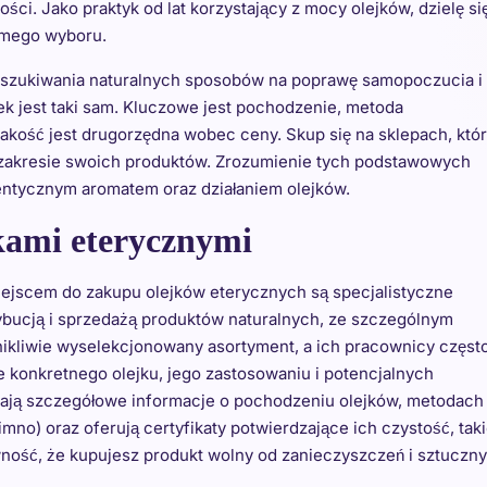
ści. Jako praktyk od lat korzystający z mocy olejków, dzielę si
omego wyboru.
poszukiwania naturalnych sposobów na poprawę samopoczucia i
jek jest taki sam. Kluczowe jest pochodzenie, metoda
 jakość jest drugorzędna wobec ceny. Skup się na sklepach, któ
 zakresie swoich produktów. Zrozumienie tych podstawowych
tentycznym aromatem oraz działaniem olejków.
jkami eterycznymi
ejscem do zakupu olejków eterycznych są specjalistyczne
strybucją i sprzedażą produktów naturalnych, ze szczególnym
nikliwie wyselekcjonowany asortyment, a ich pracownicy częst
e konkretnego olejku, jego zastosowaniu i potencjalnych
dają szczegółowe informacje o pochodzeniu olejków, metodach
zimno) oraz oferują certyfikaty potwierdzające ich czystość, tak
ewność, że kupujesz produkt wolny od zanieczyszczeń i sztuczn