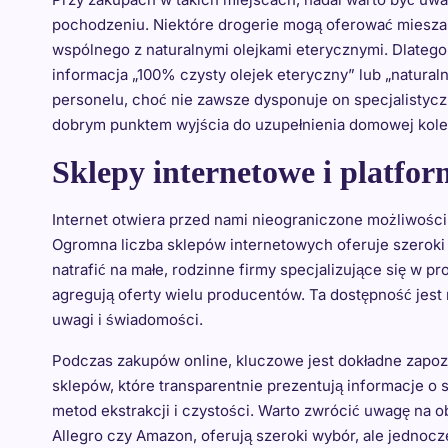
pochodzeniu. Niektóre drogerie mogą oferować mieszan
wspólnego z naturalnymi olejkami eterycznymi. Dlateg
informacja „100% czysty olejek eteryczny” lub „naturaln
personelu, choć nie zawsze dysponuje on specjalistycz
dobrym punktem wyjścia do uzupełnienia domowej kolek
Sklepy internetowe i platfo
Internet otwiera przed nami nieograniczone możliwości
Ogromna liczba sklepów internetowych oferuje szerok
natrafić na małe, rodzinne firmy specjalizujące się w pr
agregują oferty wielu producentów. Ta dostępność jest
uwagi i świadomości.
Podczas zakupów online, kluczowe jest dokładne zapozn
sklepów, które transparentnie prezentują informacje o
metod ekstrakcji i czystości. Warto zwrócić uwagę na o
Allegro czy Amazon, oferują szeroki wybór, ale jednoc