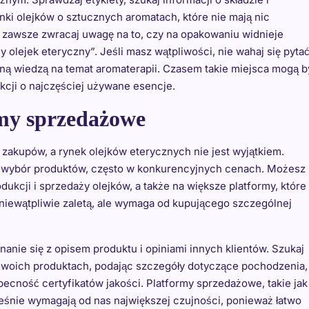
ki olejków o sztucznych aromatach, które nie mają nic
o zawsze zwracaj uwagę na to, czy na opakowaniu widnieje
y olejek eteryczny”. Jeśli masz wątpliwości, nie wahaj się pyta
ną wiedzą na temat aromaterapii. Czasem takie miejsca mogą b
cji o najczęściej używane esencje.
rmy sprzedażowe
 zakupów, a rynek olejków eterycznych nie jest wyjątkiem.
i wybór produktów, często w konkurencyjnych cenach. Możesz
odukcji i sprzedaży olejków, a także na większe platformy, które
 niewątpliwie zaletą, ale wymaga od kupującego szczególnej
anie się z opisem produktu i opiniami innych klientów. Szukaj
 swoich produktach, podając szczegóły dotyczące pochodzenia,
becność certyfikatów jakości. Platformy sprzedażowe, takie jak
ześnie wymagają od nas największej czujności, ponieważ łatwo