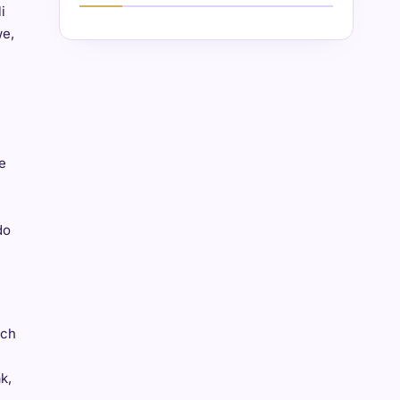
i
we,
e
do
ach
k,