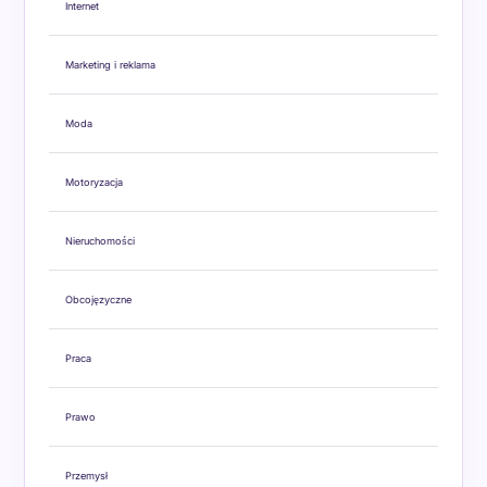
Internet
Marketing i reklama
Moda
Motoryzacja
Nieruchomości
Obcojęzyczne
Praca
Prawo
Przemysł