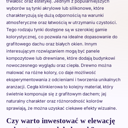
trwałość oraz estetykę. Jednym z popularniejszych
wyborów są tynki akrylowe lub silikonowe, które
charakteryzują się dużą odpornością na warunki
atmosferyczne oraz łatwością w utrzymaniu czystości.
Tego rodzaju tynki dostępne są w szerokiej gamie
kolorystycznej, co pozwala na idealne dopasowanie do
grafitowego dachu oraz białych okien. Innym
interesującym rozwiązaniem mogą być panele
kompozytowe lub drewniane, które dodają budynkowi
nowoczesnego wyglądu oraz ciepła. Drewno można
malować na różne kolory, co daje możliwość
eksperymentowania z odcieniami i tworzenia unikalnych
aranżacji. Cegła klinkierowa to kolejny materiał, który
świetnie komponuje się z grafitowym dachem; jej
naturalny charakter oraz różnorodność kolorów
sprawiają, że można uzyskać ciekawe efekty wizualne.
Czy warto inwestować w elewację