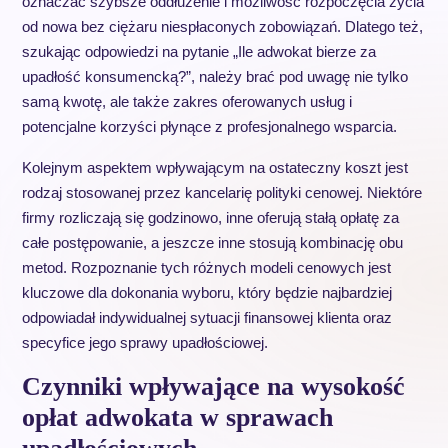
oznaczać szybsze oddłużenie i możliwość rozpoczęcia życia
od nowa bez ciężaru niespłaconych zobowiązań. Dlatego też,
szukając odpowiedzi na pytanie „Ile adwokat bierze za
upadłość konsumencką?”, należy brać pod uwagę nie tylko
samą kwotę, ale także zakres oferowanych usług i
potencjalne korzyści płynące z profesjonalnego wsparcia.
Kolejnym aspektem wpływającym na ostateczny koszt jest
rodzaj stosowanej przez kancelarię polityki cenowej. Niektóre
firmy rozliczają się godzinowo, inne oferują stałą opłatę za
całe postępowanie, a jeszcze inne stosują kombinację obu
metod. Rozpoznanie tych różnych modeli cenowych jest
kluczowe dla dokonania wyboru, który będzie najbardziej
odpowiadał indywidualnej sytuacji finansowej klienta oraz
specyfice jego sprawy upadłościowej.
Czynniki wpływające na wysokość
opłat adwokata w sprawach