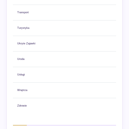
Transport
Turystyka
Ukryte Zajawki
Uroda
Usługi
Wnętrza
Zdrowie