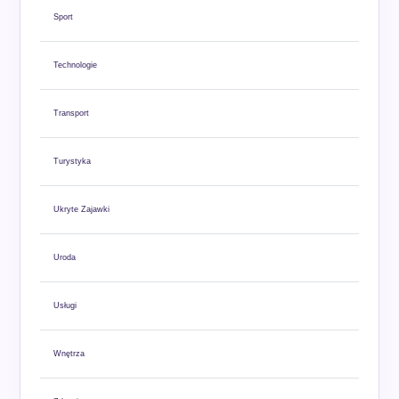
Sport
Technologie
Transport
Turystyka
Ukryte Zajawki
Uroda
Usługi
Wnętrza