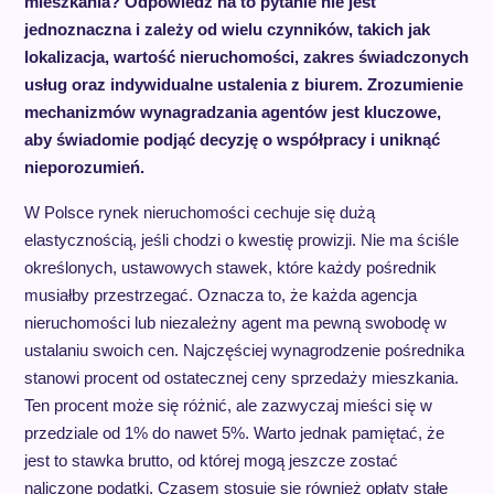
mieszkania? Odpowiedź na to pytanie nie jest
jednoznaczna i zależy od wielu czynników, takich jak
lokalizacja, wartość nieruchomości, zakres świadczonych
usług oraz indywidualne ustalenia z biurem. Zrozumienie
mechanizmów wynagradzania agentów jest kluczowe,
aby świadomie podjąć decyzję o współpracy i uniknąć
nieporozumień.
W Polsce rynek nieruchomości cechuje się dużą
elastycznością, jeśli chodzi o kwestię prowizji. Nie ma ściśle
określonych, ustawowych stawek, które każdy pośrednik
musiałby przestrzegać. Oznacza to, że każda agencja
nieruchomości lub niezależny agent ma pewną swobodę w
ustalaniu swoich cen. Najczęściej wynagrodzenie pośrednika
stanowi procent od ostatecznej ceny sprzedaży mieszkania.
Ten procent może się różnić, ale zazwyczaj mieści się w
przedziale od 1% do nawet 5%. Warto jednak pamiętać, że
jest to stawka brutto, od której mogą jeszcze zostać
naliczone podatki. Czasem stosuje się również opłaty stałe