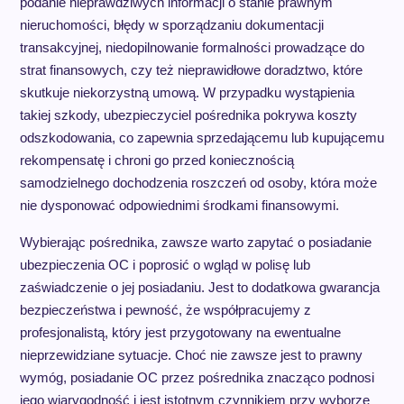
podanie nieprawdziwych informacji o stanie prawnym
nieruchomości, błędy w sporządzaniu dokumentacji
transakcyjnej, niedopilnowanie formalności prowadzące do
strat finansowych, czy też nieprawidłowe doradztwo, które
skutkuje niekorzystną umową. W przypadku wystąpienia
takiej szkody, ubezpieczyciel pośrednika pokrywa koszty
odszkodowania, co zapewnia sprzedającemu lub kupującemu
rekompensatę i chroni go przed koniecznością
samodzielnego dochodzenia roszczeń od osoby, która może
nie dysponować odpowiednimi środkami finansowymi.
Wybierając pośrednika, zawsze warto zapytać o posiadanie
ubezpieczenia OC i poprosić o wgląd w polisę lub
zaświadczenie o jej posiadaniu. Jest to dodatkowa gwarancja
bezpieczeństwa i pewność, że współpracujemy z
profesjonalistą, który jest przygotowany na ewentualne
nieprzewidziane sytuacje. Choć nie zawsze jest to prawny
wymóg, posiadanie OC przez pośrednika znacząco podnosi
jego wiarygodność i jest istotnym czynnikiem przy wyborze