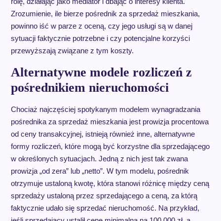
rolę, działając jako mediator i dbając o interesy klienta.
Zrozumienie, ile bierze pośrednik za sprzedaż mieszkania,
powinno iść w parze z oceną, czy jego usługi są w danej
sytuacji faktycznie potrzebne i czy potencjalne korzyści
przewyższają związane z tym koszty.
Alternatywne modele rozliczeń z
pośrednikiem nieruchomości
Chociaż najczęściej spotykanym modelem wynagradzania
pośrednika za sprzedaż mieszkania jest prowizja procentowa
od ceny transakcyjnej, istnieją również inne, alternatywne
formy rozliczeń, które mogą być korzystne dla sprzedającego
w określonych sytuacjach. Jedną z nich jest tak zwana
prowizja „od zera” lub „netto”. W tym modelu, pośrednik
otrzymuje ustaloną kwotę, która stanowi różnicę między ceną
sprzedaży ustaloną przez sprzedającego a ceną, za którą
faktycznie udało się sprzedać nieruchomość. Na przykład,
jeśli sprzedający ustalił cenę minimalną na 100 000 zł, a