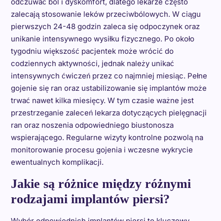
odczuwać ból i dyskomfort, dlatego lekarze często
zalecają stosowanie leków przeciwbólowych. W ciągu
pierwszych 24-48 godzin zaleca się odpoczynek oraz
unikanie intensywnego wysiłku fizycznego. Po około
tygodniu większość pacjentek może wrócić do
codziennych aktywności, jednak należy unikać
intensywnych ćwiczeń przez co najmniej miesiąc. Pełne
gojenie się ran oraz ustabilizowanie się implantów może
trwać nawet kilka miesięcy. W tym czasie ważne jest
przestrzeganie zaleceń lekarza dotyczących pielęgnacji
ran oraz noszenia odpowiedniego biustonosza
wspierającego. Regularne wizyty kontrolne pozwolą na
monitorowanie procesu gojenia i wczesne wykrycie
ewentualnych komplikacji.
Jakie są różnice między różnymi
rodzajami implantów piersi?
Wybór odpowiednich implantów piersi to kluczowy