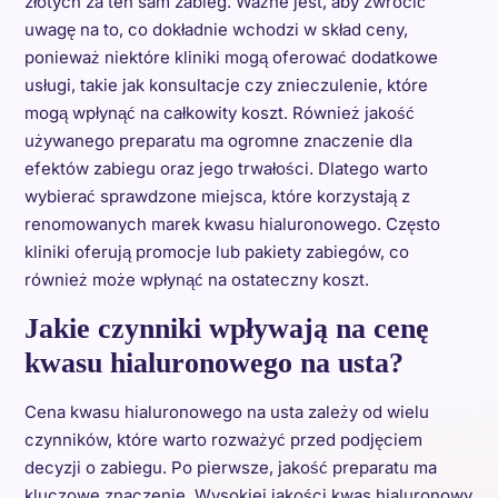
złotych za ten sam zabieg. Ważne jest, aby zwrócić
uwagę na to, co dokładnie wchodzi w skład ceny,
ponieważ niektóre kliniki mogą oferować dodatkowe
usługi, takie jak konsultacje czy znieczulenie, które
mogą wpłynąć na całkowity koszt. Również jakość
używanego preparatu ma ogromne znaczenie dla
efektów zabiegu oraz jego trwałości. Dlatego warto
wybierać sprawdzone miejsca, które korzystają z
renomowanych marek kwasu hialuronowego. Często
kliniki oferują promocje lub pakiety zabiegów, co
również może wpłynąć na ostateczny koszt.
Jakie czynniki wpływają na cenę
kwasu hialuronowego na usta?
Cena kwasu hialuronowego na usta zależy od wielu
czynników, które warto rozważyć przed podjęciem
decyzji o zabiegu. Po pierwsze, jakość preparatu ma
kluczowe znaczenie. Wysokiej jakości kwas hialuronowy