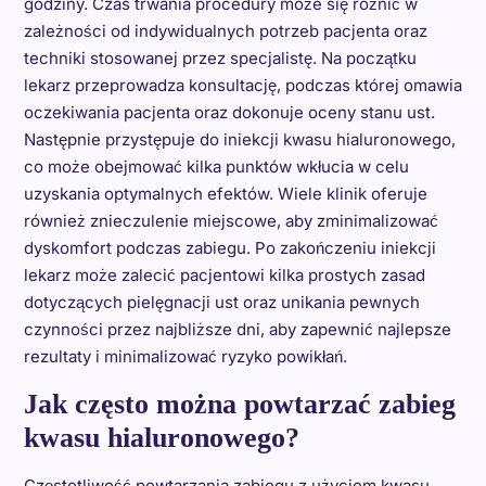
godziny. Czas trwania procedury może się różnić w
zależności od indywidualnych potrzeb pacjenta oraz
techniki stosowanej przez specjalistę. Na początku
lekarz przeprowadza konsultację, podczas której omawia
oczekiwania pacjenta oraz dokonuje oceny stanu ust.
Następnie przystępuje do iniekcji kwasu hialuronowego,
co może obejmować kilka punktów wkłucia w celu
uzyskania optymalnych efektów. Wiele klinik oferuje
również znieczulenie miejscowe, aby zminimalizować
dyskomfort podczas zabiegu. Po zakończeniu iniekcji
lekarz może zalecić pacjentowi kilka prostych zasad
dotyczących pielęgnacji ust oraz unikania pewnych
czynności przez najbliższe dni, aby zapewnić najlepsze
rezultaty i minimalizować ryzyko powikłań.
Jak często można powtarzać zabieg
kwasu hialuronowego?
Częstotliwość powtarzania zabiegu z użyciem kwasu