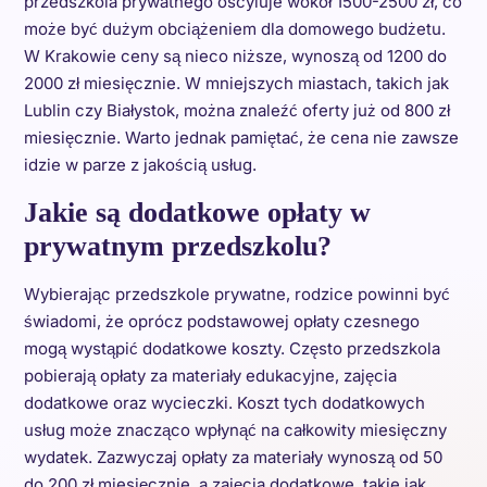
przedszkola prywatnego oscyluje wokół 1500-2500 zł, co
może być dużym obciążeniem dla domowego budżetu.
W Krakowie ceny są nieco niższe, wynoszą od 1200 do
2000 zł miesięcznie. W mniejszych miastach, takich jak
Lublin czy Białystok, można znaleźć oferty już od 800 zł
miesięcznie. Warto jednak pamiętać, że cena nie zawsze
idzie w parze z jakością usług.
Jakie są dodatkowe opłaty w
prywatnym przedszkolu?
Wybierając przedszkole prywatne, rodzice powinni być
świadomi, że oprócz podstawowej opłaty czesnego
mogą wystąpić dodatkowe koszty. Często przedszkola
pobierają opłaty za materiały edukacyjne, zajęcia
dodatkowe oraz wycieczki. Koszt tych dodatkowych
usług może znacząco wpłynąć na całkowity miesięczny
wydatek. Zazwyczaj opłaty za materiały wynoszą od 50
do 200 zł miesięcznie, a zajęcia dodatkowe, takie jak