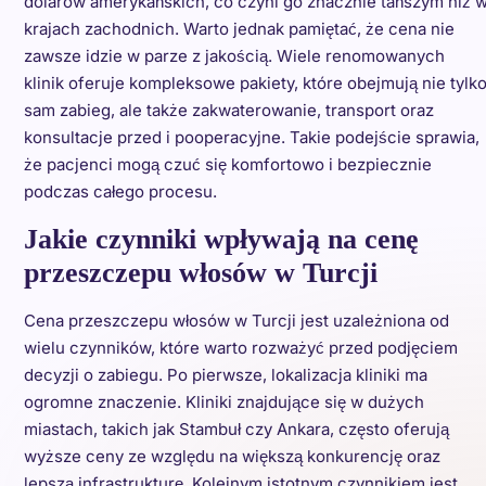
dolarów amerykańskich, co czyni go znacznie tańszym niż 
krajach zachodnich. Warto jednak pamiętać, że cena nie
zawsze idzie w parze z jakością. Wiele renomowanych
klinik oferuje kompleksowe pakiety, które obejmują nie tylk
sam zabieg, ale także zakwaterowanie, transport oraz
konsultacje przed i pooperacyjne. Takie podejście sprawia,
że pacjenci mogą czuć się komfortowo i bezpiecznie
podczas całego procesu.
Jakie czynniki wpływają na cenę
przeszczepu włosów w Turcji
Cena przeszczepu włosów w Turcji jest uzależniona od
wielu czynników, które warto rozważyć przed podjęciem
decyzji o zabiegu. Po pierwsze, lokalizacja kliniki ma
ogromne znaczenie. Kliniki znajdujące się w dużych
miastach, takich jak Stambuł czy Ankara, często oferują
wyższe ceny ze względu na większą konkurencję oraz
lepszą infrastrukturę. Kolejnym istotnym czynnikiem jest