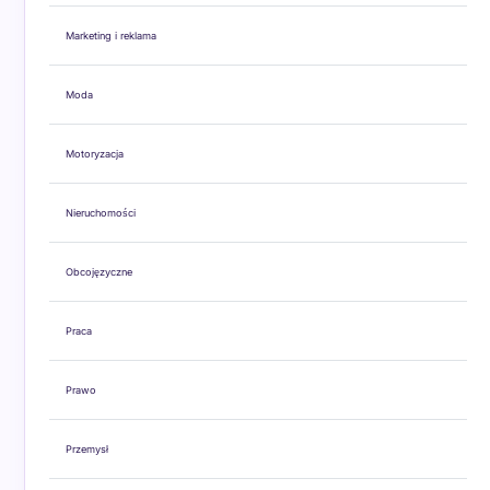
Marketing i reklama
Moda
Motoryzacja
Nieruchomości
Obcojęzyczne
Praca
Prawo
Przemysł