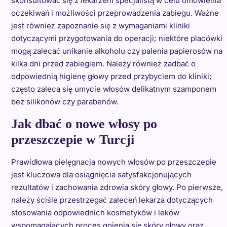
skonsultować się z lekarzem specjalistą w celu omówienia
oczekiwań i możliwości przeprowadzenia zabiegu. Ważne
jest również zapoznanie się z wymaganiami kliniki
dotyczącymi przygotowania do operacji; niektóre placówki
mogą zalecać unikanie alkoholu czy palenia papierosów na
kilka dni przed zabiegiem. Należy również zadbać o
odpowiednią higienę głowy przed przybyciem do kliniki;
często zaleca się umycie włosów delikatnym szamponem
bez silikonów czy parabenów.
Jak dbać o nowe włosy po
przeszczepie w Turcji
Prawidłowa pielęgnacja nowych włosów po przeszczepie
jest kluczowa dla osiągnięcia satysfakcjonujących
rezultatów i zachowania zdrowia skóry głowy. Po pierwsze,
należy ściśle przestrzegać zaleceń lekarza dotyczących
stosowania odpowiednich kosmetyków i leków
wspomagających proces gojenia się skóry głowy oraz