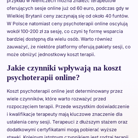
przykład w Niemczech można znaleźć terapeutów
oferujących sesje online już od 60 euro, podczas gdy w
Wielkiej Brytanii ceny zaczynają się od około 40 funtów.
W Polsce natomiast ceny psychoterapii online oscylują
wokół 100-200 zł za sesję, co czyni tę formę wsparcia
bardziej dostępną dla wielu osób. Warto również
zauważyć, że niektóre platformy oferują pakiety sesji, co
może obniżyć jednostkowy koszt terapii.
Jakie czynniki wpływają na koszt
psychoterapii online?
Koszt psychoterapii online jest determinowany przez
wiele czynników, które warto rozważyć przed
rozpoczęciem terapii. Przede wszystkim doświadczenie
i kwalifikacje terapeuty mają kluczowe znaczenie dla
ustalenia ceny sesji. Terapeuci z dłuższym stażem oraz
dodatkowymi certyfikatami mogą pobierać wyższe
stawki. Kolejnym istotnym czynnikiem jest rodzaj terapii,