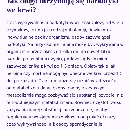
Jak długo utrzymują się narkotyki
we krwi?
Czas wykrywalności narkotyków we krwi zależy od wielu
czynników, takich jak rodzaj substancji, dawka oraz
indywidualne cechy organizmu osoby zażywającej
narkotyki. Na przykład marihuana może być wykrywana w
organizmie przez okres od kilku dni do nawet kilku
tygodni po ostatnim użyciu, podczas gdy kokaina
zazwyczaj znika z krwi po 1-3 dniach. Opiaty takie jak
heroina czy morfina mogą być obecne we krwi przez 1-3
dni po zażyciu. Czas ten może się różnić w zależności
od metabolizmu danej osoby; osoby o szybszym
metabolizmie mogą pozbywać się substancji szybciej niż
te z wolniejszym metabolizmem. Również częstotliwość
zażywania danej substancji ma znaczenie; osoby
regularnie używające narkotyków mogą mieć dłuższy
czas wykrywalności niż osoby sporadycznie je