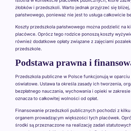
istotna w kontekście placówek publicznych, które zazw
żłobków i przedszkoli. Warto jednak przyjrzeć się bliżej
państwowego, ponieważ nie jest to usługa całkowicie be
Koszty przedszkola państwowego można podzielić na kil
placówce. Oprócz tego rodzice ponoszą koszty wyżywien
również dodatkowe opłaty związane z zajęciami pozale
przedszkole.
Podstawa prawna i finansowa
Przedszkola publiczne w Polsce funkcjonują w oparci
oświatowe. Ustawa ta określa zasady ich tworzenia, or
bezpłatnego nauczania, wychowania i opieki w zakres
oznacza to całkowitej wolności od opłat.
Finansowanie przedszkoli publicznych pochodzi z kilku
organem prowadzącym większości tych placówek. Opróc
środki są przeznaczone na realizację zadań statutowyc