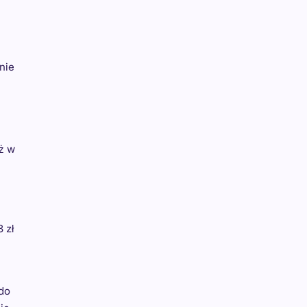
nie
ż w
 zł
 do