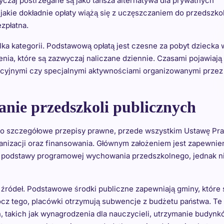
yczaj postrzegane są jako tańsza alternatywa dla prywatnych
, jakie dokładnie opłaty wiążą się z uczęszczaniem do przedszko
zpłatna.
ka kategorii. Podstawową opłatą jest czesne za pobyt dziecka 
ia, które są zazwyczaj naliczane dziennie. Czasami pojawiają 
kcyjnymi czy specjalnymi aktywnościami organizowanymi przez
nie przedszkoli publicznych
u o szczegółowe przepisy prawne, przede wszystkim Ustawę Pr
ganizacji oraz finansowania. Głównym założeniem jest zapewnie
ie podstawy programowej wychowania przedszkolnego, jednak n
 źródeł. Podstawowe środki publiczne zapewniają gminy, które 
z tego, placówki otrzymują subwencje z budżetu państwa. Te
h, takich jak wynagrodzenia dla nauczycieli, utrzymanie budyn