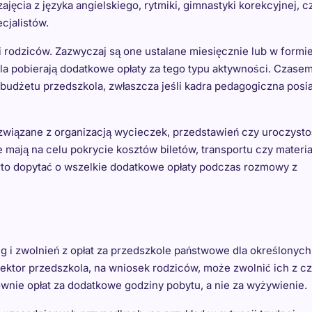
ęcia z języka angielskiego, rytmiki, gimnastyki korekcyjnej, c
cjalistów.
ji rodziców. Zazwyczaj są one ustalane miesięcznie lub w formi
la pobierają dodatkowe opłaty za tego typu aktywności. Czasem
 budżetu przedszkola, zwłaszcza jeśli kadra pedagogiczna posi
związane z organizacją wycieczek, przedstawień czy uroczysto
e mają na celu pokrycie kosztów biletów, transportu czy materi
to dopytać o wszelkie dodatkowe opłaty podczas rozmowy z
 i zwolnień z opłat za przedszkole państwowe dla określonych
ktor przedszkola, na wniosek rodziców, może zwolnić ich z cz
łównie opłat za dodatkowe godziny pobytu, a nie za wyżywienie.