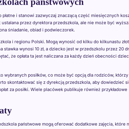
szkolach państwowych
płatne i stanowi zazwyczaj znaczącą część miesięcznych kos
 ustalana przez dyrektora przedszkola, ale nie może być wyższ
ona śniadanie, obiad i podwieczorek.
kola i regionu Polski. Mogą wynosić od kilku do kilkunastu zło
a stawka wynosi 10 zł, a dziecko jest w przedszkolu przez 20 d
tać, że opłata ta jest naliczana za każdy dzień obecności dzie
ko wybranych posiłków, co może być opcją dla rodziców, którzy
to skontaktować się z dyrekcją przedszkola, aby dowiedzieć si
opłat za posiłki. Wiele placówek publikuje również przykładowe
aty
edszkola państwowe mogą oferować dodatkowe zajęcia, które n