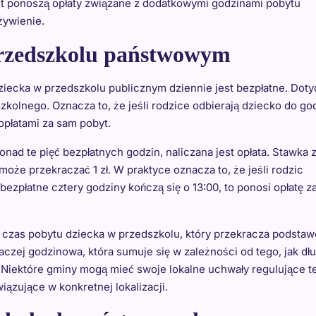
t ponoszą opłaty związane z dodatkowymi godzinami pobytu
żywienie.
przedszkolu państwowym
ziecka w przedszkolu publicznym dziennie jest bezpłatne. Doty
kolnego. Oznacza to, że jeśli rodzice odbierają dziecko do go
opłatami za sam pobyt.
d te pięć bezpłatnych godzin, naliczana jest opłata. Stawka z
może przekraczać 1 zł. W praktyce oznacza to, że jeśli rodzic
bezpłatne cztery godziny kończą się o 13:00, to ponosi opłatę z
za czas pobytu dziecka w przedszkolu, który przekracza podsta
 raczej godzinowa, która sumuje się w zależności od tego, jak dł
 Niektóre gminy mogą mieć swoje lokalne uchwały regulujące t
ązujące w konkretnej lokalizacji.