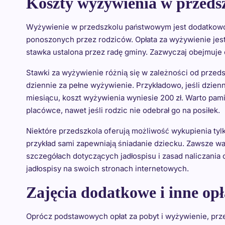
Koszty wyżywienia w przed
Wyżywienie w przedszkolu państwowym jest dodatkowo 
ponoszonych przez rodziców. Opłata za wyżywienie jest
stawka ustalona przez radę gminy. Zazwyczaj obejmuje 
Stawki za wyżywienie różnią się w zależności od przedsz
dziennie za pełne wyżywienie. Przykładowo, jeśli dzienn
miesiącu, koszt wyżywienia wyniesie 200 zł. Warto pamię
placówce, nawet jeśli rodzic nie odebrał go na posiłek.
Niektóre przedszkola oferują możliwość wykupienia tyl
przykład sami zapewniają śniadanie dziecku. Zawsze war
szczegółach dotyczących jadłospisu i zasad naliczania 
jadłospisy na swoich stronach internetowych.
Zajęcia dodatkowe i inne opł
Oprócz podstawowych opłat za pobyt i wyżywienie, prz