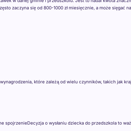
tawek w danej gminie i przedszkolu. Jest to nadal kwota znaczn
zęsto zaczyna się od 800-1000 zł miesięcznie, a może sięgać n
ynagrodzenia, które zależą od wielu czynników, takich jak kra
e spojrzenieDecyzja o wysłaniu dziecka do przedszkola to wa