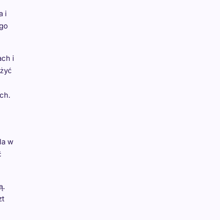
 i
ego
ch i
ożyć
ch.
la w
ć
ą.
zt