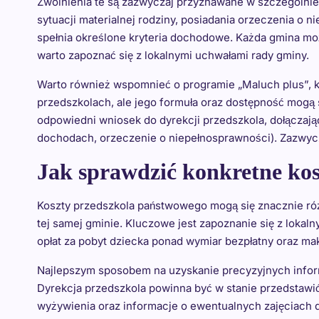
Zwolnienia te są zazwyczaj przyznawane w szczególnie 
sytuacji materialnej rodziny, posiadania orzeczenia o n
spełnia określone kryteria dochodowe. Każda gmina moż
warto zapoznać się z lokalnymi uchwałami rady gminy.
Warto również wspomnieć o programie „Maluch plus”, kt
przedszkolach, ale jego formuła oraz dostępność mogą s
odpowiedni wniosek do dyrekcji przedszkola, dołączają
dochodach, orzeczenie o niepełnosprawności). Zazwy
Jak sprawdzić konkretne kos
Koszty przedszkola państwowego mogą się znacznie róż
tej samej gminie. Kluczowe jest zapoznanie się z lokal
opłat za pobyt dziecka ponad wymiar bezpłatny oraz ma
Najlepszym sposobem na uzyskanie precyzyjnych inform
Dyrekcja przedszkola powinna być w stanie przedstawi
wyżywienia oraz informacje o ewentualnych zajęciach d