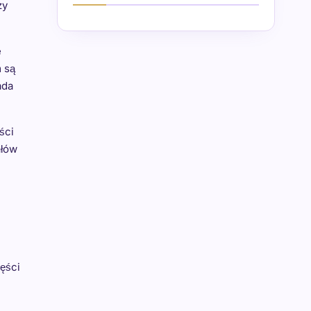
zy
e
 są
ada
ści
ałów
ęści