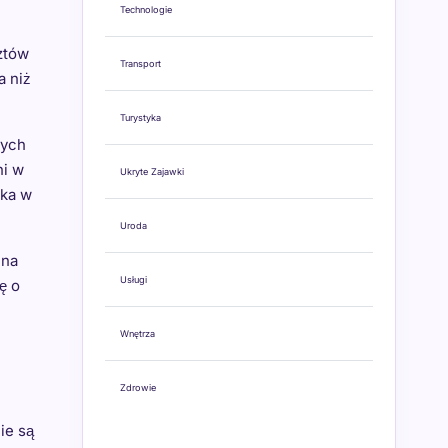
Technologie
ztów
Transport
a niż
Turystyka
tych
ni w
Ukryte Zajawki
cka w
Uroda
 na
Usługi
ę o
Wnętrza
Zdrowie
ie są