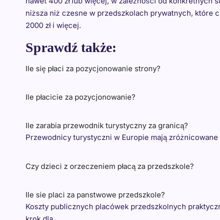
nawet 400 zł lub więcej, w zależności od konkretnych s
niższa niż czesne w przedszkolach prywatnych, które c
2000 zł i więcej.
Sprawdź także:
Ile się płaci za pozycjonowanie strony?
Ile płacicie za pozycjonowanie?
Ile zarabia przewodnik turystyczny za granicą?
Przewodnicy turystyczni w Europie mają zróżnicowane w
Czy dzieci z orzeczeniem płacą za przedszkole?
Ile sie placi za panstwowe przedszkole?
Koszty publicznych placówek przedszkolnych praktyczn
krok dla…