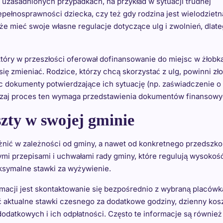
uzasadnionych przypadkach, na przykład w sytuacji trudnej
iepełnosprawności dziecka, czy też gdy rodzina jest wielodzietna
e mieć swoje własne regulacje dotyczące ulg i zwolnień, dlat
óry w przeszłości oferował dofinansowanie do miejsc w żłobka
ię zmieniać. Rodzice, którzy chcą skorzystać z ulg, powinni zł
c dokumenty potwierdzające ich sytuację (np. zaświadczenie o
czaj proces ten wymaga przedstawienia dokumentów finansowy
zty w swojej gminie
nić w zależności od gminy, a nawet od konkretnego przedszko
nymi przepisami i uchwałami rady gminy, które regulują wysokoś
ksymalne stawki za wyżywienie.
acji jest skontaktowanie się bezpośrednio z wybraną placówk
ć aktualne stawki czesnego za dodatkowe godziny, dzienny kos
odatkowych i ich odpłatności. Często te informacje są również