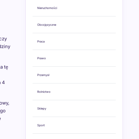
Nieruchomości
Obcojęzyczne
czy
Praca
dziny
Prawo
a tę
Przemysł
a 4
Rolnictwo
wowy,
Sklepy
ugo
e
Sport