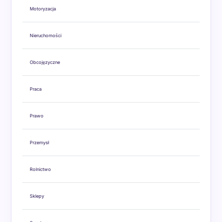
Motoryzacja
Nieruchomości
Obcojęzyczne
Praca
Prawo
Przemysł
Rolnictwo
Sklepy