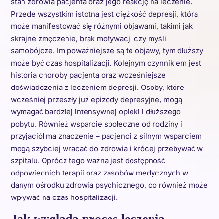
stan zdrowia pacjenta oraz jego reakcję na leczenie.
Przede wszystkim istotna jest ciężkość depresji, która
może manifestować się różnymi objawami, takimi jak
skrajne zmęczenie, brak motywacji czy myśli
samobójcze. Im poważniejsze są te objawy, tym dłuższy
może być czas hospitalizacji. Kolejnym czynnikiem jest
historia choroby pacjenta oraz wcześniejsze
doświadczenia z leczeniem depresji. Osoby, które
wcześniej przeszły już epizody depresyjne, mogą
wymagać bardziej intensywnej opieki i dłuższego
pobytu. Również wsparcie społeczne od rodziny i
przyjaciół ma znaczenie – pacjenci z silnym wsparciem
mogą szybciej wracać do zdrowia i krócej przebywać w
szpitalu. Oprócz tego ważna jest dostępność
odpowiednich terapii oraz zasobów medycznych w
danym ośrodku zdrowia psychicznego, co również może
wpływać na czas hospitalizacji.
Jak wygląda proces leczenia