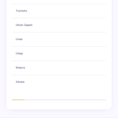
Turystyka
Ukryte Zajawki
Uroda
Usługi
Wnętrza
Zdrowie