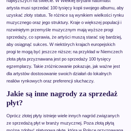
najwyższych na świecie. W Wielkiej Brytanii natomiast
artysta musi sprzedać 100 tysięcy kopii swojego albumu, aby
uzyskać złoty status. Te różnice są wynikiem wielkości rynku
muzycznego oraz jego struktury. Kraje o większej populacji i
rozwiniętym przemyśle muzycznym mają wyższe progi
sprzedaży, co sprawia, że artyści muszą starać się bardziej,
aby osiągnąć sukces. W niektórych krajach europejskich
progi te mogą być jeszcze niższe; na przykład w Niemczech
złota płyta przyznawana jest po sprzedaży 100 tysięcy
egzemplarzy. Takie zróżnicowanie pokazuje, jak ważne jest
dla artystów dostosowanie swoich działań do lokalnych
realiów rynkowych oraz preferencji słuchaczy.
Jakie są inne nagrody za sprzedaż
płyt?
Oprócz złotej płyty istnieje wiele innych nagród związanych
ze sprzedażą płyt w branży muzycznej. Poza złotą płytą
można zdobyć platynową płytę, która w Polsce przyznawana