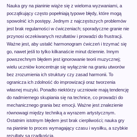
Nauka gry na pianinie wiąże się z wieloma wyzwaniami, a
początkujący często popełniają typowe błędy, które mogą
spowolnić ich postępy. Jednym z najczęstszych problemów
jest brak regularności w ćwiczeniach; sporadyczne granie nie
przynosi oczekiwanych rezultatów i prowadzi do frustracji.
Ważne jest, aby ustalić harmonogram ćwiczeń i trzymać się
go, nawet jeśli to tylko kilkanaście minut dziennie. Innym
powszechnym błędem jest ignorowanie teorii muzycznej;
wielu uczniów koncentruje się wyłącznie na graniu utworów
bez zrozumienia ich struktury czy zasad harmonii. To
ogranicza ich zdolność do improwizacji oraz tworzenia
własnej muzyki. Ponadto niektórzy uczniowie mają tendencję
do nadmiernego skupiania się na technice, co prowadzi do
mechanicznego grania bez emocji. Ważne jest znalezienie
równowagi między techniką a wyrazem artystycznym.
Ostatnim istotnym błędem jest brak cierpliwości; nauka gry
na pianinie to proces wymagający czasu i wysiłku, a szybkie
rezultaty są rzadkością.