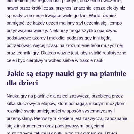
elementem jest regularność praktyki; codzienne ćwiczenie,
nawet przez krótki czas, przynosi znacznie lepsze efekty niż
sporadyczne sesje trwające wiele godzin. Warto również
pamiętać, że każdy uczeń ma inny styl uczenia się i tempo
przyswajania wiedzy. Niektórzy mogą szybko opanować
podstawowe akordy i melodie, podczas gdy inni będą
potrzebować więcej czasu na zrozumienie teorii muzycznej
oraz techniki gry. Dlatego ważne jest, aby ustalić realistyczne
cele i być cierpliwym wobec siebie w trakcie nauki.
Jakie są etapy nauki gry na pianinie
dla dzieci
Nauka gry na pianinie dla dzieci zazwyczaj przebiega przez
kilka kluczowych etapów, które pomagają młodym muzykom
rozwijać swoje umiejętności w sposób systematyczny i
przemyślany. Pierwszym krokiem jest zazwyczaj zapoznanie
się z instrumentem oraz podstawowymi pojęciami
muzycznymi, takimi jak nuty, rytm czy dynamika. Dzieci