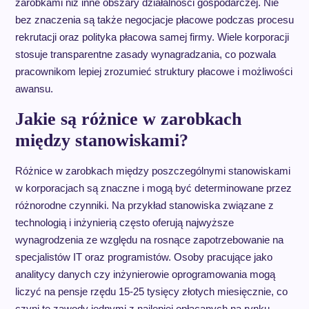
zarobkami niż inne obszary działalności gospodarczej. Nie
bez znaczenia są także negocjacje płacowe podczas procesu
rekrutacji oraz polityka płacowa samej firmy. Wiele korporacji
stosuje transparentne zasady wynagradzania, co pozwala
pracownikom lepiej zrozumieć struktury płacowe i możliwości
awansu.
Jakie są różnice w zarobkach
między stanowiskami?
Różnice w zarobkach między poszczególnymi stanowiskami
w korporacjach są znaczne i mogą być determinowane przez
różnorodne czynniki. Na przykład stanowiska związane z
technologią i inżynierią często oferują najwyższe
wynagrodzenia ze względu na rosnące zapotrzebowanie na
specjalistów IT oraz programistów. Osoby pracujące jako
analitycy danych czy inżynierowie oprogramowania mogą
liczyć na pensje rzędu 15-25 tysięcy złotych miesięcznie, co
czyni te zawody jednymi z najlepiej opłacanych na rynku