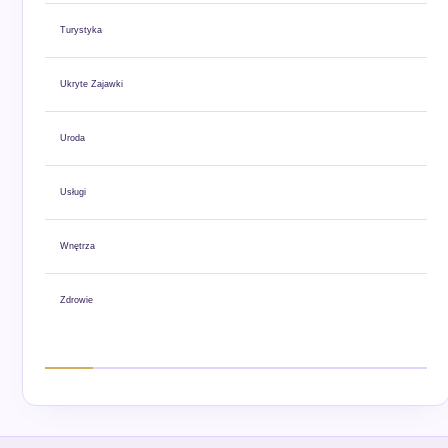
Turystyka
Ukryte Zajawki
Uroda
Usługi
Wnętrza
Zdrowie