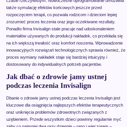
czasie rzeczywistym. Nowoczesne oprogramowanie umożliwia
także symulację efektów końcowych jeszcze przed
rozpoczęciem terapii, co pozwala rodzicom i dzieciom lepiej
zrozumieć proces leczenia oraz jego oczekiwane rezultaty.
Ponadto firma Invisalign stale pracuje nad udoskonaleniem
materiałów używanych do produkcji nakładek, co przekłada się
na ich większą trwałość oraz komfort noszenia. Wprowadzenie
innowacyjnych rozwiązań technologicznych sprawia również, że
proces wymiany nakładek staje się bardziej intuicyjny i
dostosowany do indywidualnych potrzeb pacjentów.
Jak dbać o zdrowie jamy ustnej
podczas leczenia Invisalign
Dbanie o zdrowie jamy ustnej podczas leczenia Invisalign jest
kluczowe dla osiągnięcia najlepszych efektów terapeutycznych
oraz uniknięcia problemów zdrowotnych związanych z
uzębieniem. Przede wszystkim dzieci powinny regularnie myć
zęby co najmniej dwa razy dziennie – rano i wieczorem –