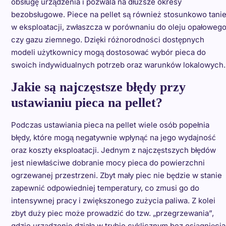
obsługę urządzenia i pozwala na dłuższe okresy
bezobsługowe. Piece na pellet są również stosunkowo tani
w eksploatacji, zwłaszcza w porównaniu do oleju opałoweg
czy gazu ziemnego. Dzięki różnorodności dostępnych
modeli użytkownicy mogą dostosować wybór pieca do
swoich indywidualnych potrzeb oraz warunków lokalowych.
Jakie są najczęstsze błędy przy
ustawianiu pieca na pellet?
Podczas ustawiania pieca na pellet wiele osób popełnia
błędy, które mogą negatywnie wpłynąć na jego wydajność
oraz koszty eksploatacji. Jednym z najczęstszych błędów
jest niewłaściwe dobranie mocy pieca do powierzchni
ogrzewanej przestrzeni. Zbyt mały piec nie będzie w stanie
zapewnić odpowiedniej temperatury, co zmusi go do
intensywnej pracy i zwiększonego zużycia paliwa. Z kolei
zbyt duży piec może prowadzić do tzw. „przegrzewania”,
gdzie urządzenie działa w trybie cyklicznym bez osiągnięcia