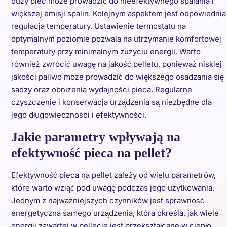
duży piec może prowadzić do nieefektywnego spalania i
większej emisji spalin. Kolejnym aspektem jest odpowiednia
regulacja temperatury. Ustawienie termostatu na
optymalnym poziomie pozwala na utrzymanie komfortowej
temperatury przy minimalnym zużyciu energii. Warto
również zwrócić uwagę na jakość pelletu, ponieważ niskiej
jakości paliwo może prowadzić do większego osadzania się
sadzy oraz obniżenia wydajności pieca. Regularne
czyszczenie i konserwacja urządzenia są niezbędne dla
jego długowieczności i efektywności.
Jakie parametry wpływają na
efektywność pieca na pellet?
Efektywność pieca na pellet zależy od wielu parametrów,
które warto wziąć pod uwagę podczas jego użytkowania.
Jednym z najważniejszych czynników jest sprawność
energetyczna samego urządzenia, która określa, jak wiele
energii zawartej w pellecie jest przekształcane w ciepło.