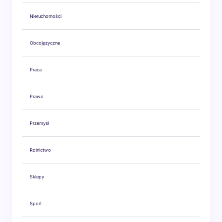
Nieruchomości
Obcojęzyczne
Praca
Prawo
Przemysł
Rolnictwo
Sklepy
Sport