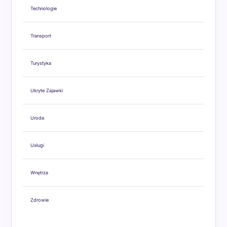
Technologie
Transport
Turystyka
Ukryte Zajawki
Uroda
Usługi
Wnętrza
Zdrowie