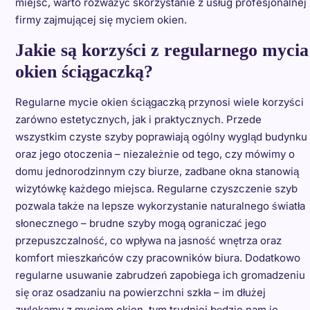
miejsc, warto rozważyć skorzystanie z usług profesjonalnej
firmy zajmującej się myciem okien.
Jakie są korzyści z regularnego mycia
okien ściągaczką?
Regularne mycie okien ściągaczką przynosi wiele korzyści
zarówno estetycznych, jak i praktycznych. Przede
wszystkim czyste szyby poprawiają ogólny wygląd budynku
oraz jego otoczenia – niezależnie od tego, czy mówimy o
domu jednorodzinnym czy biurze, zadbane okna stanowią
wizytówkę każdego miejsca. Regularne czyszczenie szyb
pozwala także na lepsze wykorzystanie naturalnego światła
słonecznego – brudne szyby mogą ograniczać jego
przepuszczalność, co wpływa na jasność wnętrza oraz
komfort mieszkańców czy pracowników biura. Dodatkowo
regularne usuwanie zabrudzeń zapobiega ich gromadzeniu
się oraz osadzaniu na powierzchni szkła – im dłużej
zwlekamy z myciem okien, tym trudniej będzie nam je