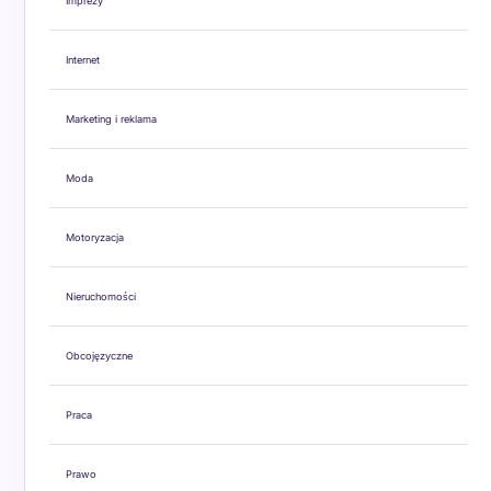
Imprezy
Internet
Marketing i reklama
Moda
Motoryzacja
Nieruchomości
Obcojęzyczne
Praca
Prawo