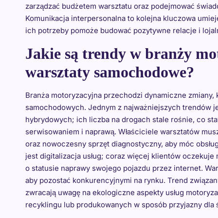
zarządzać budżetem warsztatu oraz podejmować świado
Komunikacja interpersonalna to kolejna kluczowa umiej
ich potrzeby pomoże budować pozytywne relacje i loja
Jakie są trendy w branży mo
warsztaty samochodowe?
Branża motoryzacyjna przechodzi dynamiczne zmiany, kt
samochodowych. Jednym z najważniejszych trendów jes
hybrydowych; ich liczba na drogach stale rośnie, co s
serwisowaniem i naprawą. Właściciele warsztatów mus
oraz nowoczesny sprzęt diagnostyczny, aby móc obsłu
jest digitalizacja usług; coraz więcej klientów oczekuj
o statusie naprawy swojego pojazdu przez internet. W
aby pozostać konkurencyjnymi na rynku. Trend związany
zwracają uwagę na ekologiczne aspekty usług motoryz
recyklingu lub produkowanych w sposób przyjazny dla 