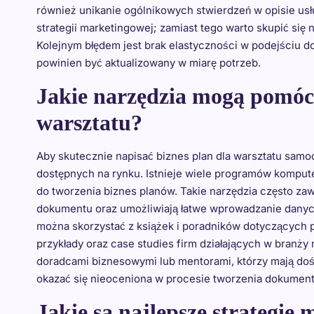
również unikanie ogólnikowych stwierdzeń w opisie usł
strategii marketingowej; zamiast tego warto skupić się n
Kolejnym błędem jest brak elastyczności w podejściu do
powinien być aktualizowany w miarę potrzeb.
Jakie narzędzia mogą pomóc 
warsztatu?
Aby skutecznie napisać biznes plan dla warsztatu sam
dostępnych na rynku. Istnieje wiele programów kompute
do tworzenia biznes planów. Takie narzędzia często z
dokumentu oraz umożliwiają łatwe wprowadzanie dany
można skorzystać z książek i poradników dotyczących p
przykłady oraz case studies firm działających w branży
doradcami biznesowymi lub mentorami, którzy mają do
okazać się nieoceniona w procesie tworzenia dokument
Jakie są najlepsze strategie