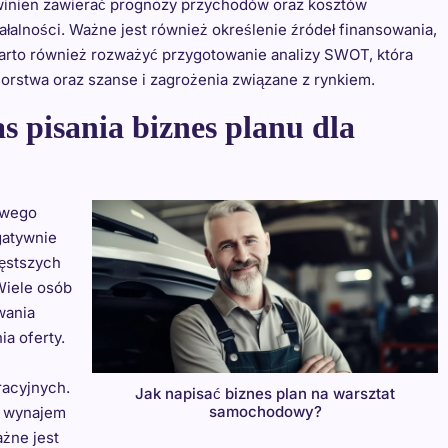
owinien zawierać prognozy przychodów oraz kosztów
ałalności. Ważne jest również określenie źródeł finansowania,
Warto również rozważyć przygotowanie analizy SWOT, która
orstwa oraz szanse i zagrożenia związane z rynkiem.
s pisania biznes planu dla
owego
gatywnie
zęstszych
 Wiele osób
wania
a oferty.
racyjnych.
Jak napisać biznes plan na warsztat
samochodowy?
k wynajem
ażne jest