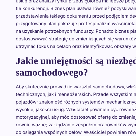
usług oraz analizy rynku przedsiębiorca ma lepsze pojęci
tle konkurencji. Biznes plan ułatwia również pozyskiwa
przedstawienia takiego dokumentu przed podjęciem decy
przygotowany plan pokazuje profesjonalizm właściciela
na uzyskanie potrzebnych funduszy. Ponadto biznes pl
dostosowywać strategię do zmieniających się warunkó
utrzymać fokus na celach oraz identyfikować obszary 
Jakie umiejętności są niezb
samochodowego?
Aby skutecznie prowadzić warsztat samochodowy, właśc
technicznych, jak i menedżerskich. Przede wszystkim 
pojazdów; znajomość różnych systemów mechanicznych 
wysokiej jakości usług. Właściciel powinien być równi
motoryzacyjnej, aby móc dostosować ofertę do zmieniaj
równie ważne; zarządzanie zespołem pracowników wym
do osiągania wspólnych celów. Właściciel powinien rów