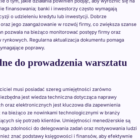
e o tym, jakie działania powinien podjąć, aby wyróżnić się na
nie finansowania; banki i inwestorzy często wymagają
zji o udzieleniu kredytu lub inwestycji. Dobrze
 oraz jego zaangażowanie w rozwój firmy, co zwiększa szanse
an pozwala na bieżąco monitorować postępy firmy oraz
w rynkowych. Regularna aktualizacja dokumentu pomaga
wymagające poprawy.
ędne do prowadzenia warsztatu
iciel musi posiadać szereg umiejętności zarówno
niezbędna jest wiedza techniczna dotycząca naprawy
oraz elektronicznych jest kluczowa dla zapewnienia
eż na bieżąco ze nowinkami technologicznymi w branży
ących się potrzeb klientów. Umiejętności menedżerskie są
aga zdolności do delegowania zadań oraz motywowania ludzi
nież znać podstawy księgowości i finansów, aby efektywnie