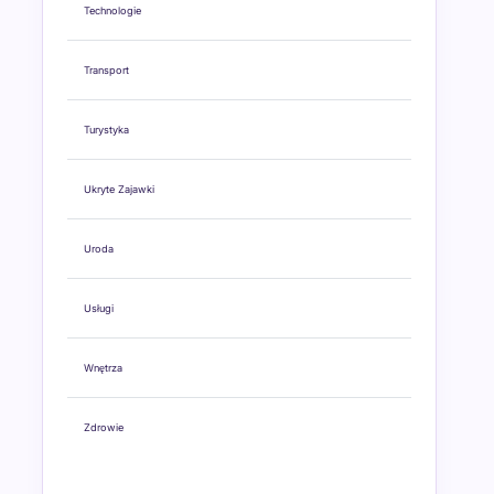
Technologie
Transport
Turystyka
Ukryte Zajawki
Uroda
Usługi
Wnętrza
Zdrowie