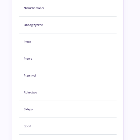
Nieruchomości
Obcojęzyczne
Praca
Prawo
Przemysł
Rolnictwo
Sklepy
Sport