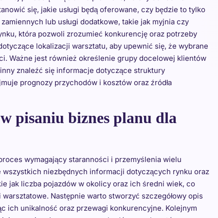
tanowić się, jakie usługi będą oferowane, czy będzie to tylko
amiennych lub usługi dodatkowe, takie jak myjnia czy
ynku, która pozwoli zrozumieć konkurencję oraz potrzeby
otyczące lokalizacji warsztatu, aby upewnić się, że wybrane
i. Ważne jest również określenie grupy docelowej klientów
winny znaleźć się informacje dotyczące struktury
ejmuje prognozy przychodów i kosztów oraz źródła
 w pisaniu biznes planu dla
proces wymagający staranności i przemyślenia wielu
e wszystkich niezbędnych informacji dotyczących rynku oraz
ie jak liczba pojazdów w okolicy oraz ich średni wiek, co
i warsztatowe. Następnie warto stworzyć szczegółowy opis
ąc ich unikalność oraz przewagi konkurencyjne. Kolejnym