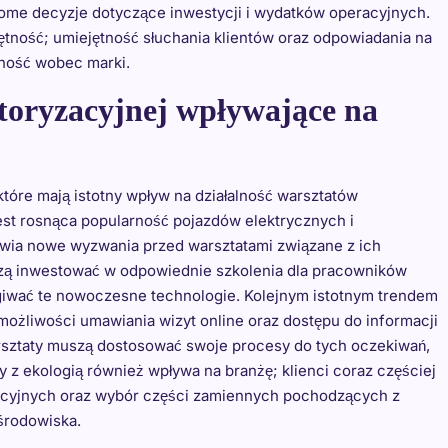
me decyzje dotyczące inwestycji i wydatków operacyjnych.
ętność; umiejętność słuchania klientów oraz odpowiadania na
lność wobec marki.
toryzacyjnej wpływające na
óre mają istotny wpływ na działalność warsztatów
t rosnąca popularność pojazdów elektrycznych i
tawia nowe wyzwania przed warsztatami związane z ich
zą inwestować w odpowiednie szkolenia dla pracowników
giwać te nowoczesne technologie. Kolejnym istotnym trendem
e możliwości umawiania wizyt online oraz dostępu do informacji
arsztaty muszą dostosować swoje procesy do tych oczekiwań,
 z ekologią również wpływa na branżę; klienci coraz częściej
acyjnych oraz wybór części zamiennych pochodzących z
środowiska.