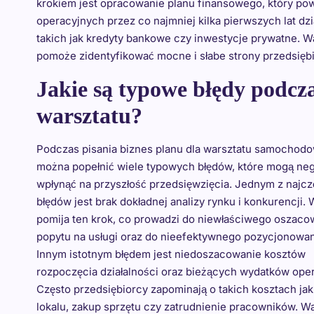
krokiem jest opracowanie planu finansowego, który p
operacyjnych przez co najmniej kilka pierwszych lat dzi
takich jak kredyty bankowe czy inwestycje prywatne. 
pomoże zidentyfikować mocne i słabe strony przedsiębi
Jakie są typowe błędy podcza
warsztatu?
Podczas pisania biznes planu dla warsztatu samochod
można popełnić wiele typowych błędów, które mogą ne
wpłynąć na przyszłość przedsięwzięcia. Jednym z najc
błędów jest brak dokładnej analizy rynku i konkurencji.
pomija ten krok, co prowadzi do niewłaściwego oszaco
popytu na usługi oraz do nieefektywnego pozycjonowani
Innym istotnym błędem jest niedoszacowanie kosztów
rozpoczęcia działalności oraz bieżących wydatków ope
Często przedsiębiorcy zapominają o takich kosztach ja
lokalu, zakup sprzętu czy zatrudnienie pracowników. W