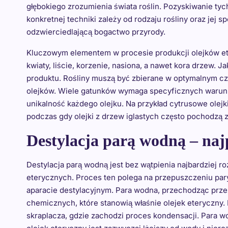
głębokiego zrozumienia świata roślin. Pozyskiwanie ty
konkretnej techniki zależy od rodzaju rośliny oraz jej s
odzwierciedlającą bogactwo przyrody.
Kluczowym elementem w procesie produkcji olejków ete
kwiaty, liście, korzenie, nasiona, a nawet kora drzew
produktu. Rośliny muszą być zbierane w optymalnym cz
olejków. Wiele gatunków wymaga specyficznych warunkó
unikalność każdego olejku. Na przykład cytrusowe olej
podczas gdy olejki z drzew iglastych często pochodzą z i
Destylacja parą wodną – naj
Destylacja parą wodną jest bez wątpienia najbardziej 
eterycznych. Proces ten polega na przepuszczeniu par
aparacie destylacyjnym. Para wodna, przechodząc przez
chemicznych, które stanowią właśnie olejek eteryczny. 
skraplacza, gdzie zachodzi proces kondensacji. Para wo