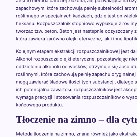
Jest to metoda bardziej złożona, ale pozwalająca na uz
zapachowym, które zachowują pełnię subtelności aroma
roślinnego w specjalnych kadziach, gdzie jest on wielok
heksanu. Rozpuszczalnik stopniowo wypłukuje z rośliny 
tworząc tzw. beton. Beton jest następnie oczyszczany 
która zawiera zarówno olejki eteryczne, jak i inne lipofil
Kolejnym etapem ekstrakcji rozpuszczalnikowej jest da
Alkohol rozpuszcza olejki eteryczne, pozostawiając nie
oddzieleniu alkoholu od wosków, otrzymuje się absolu
roślinnymi, które zachowują pełnię zapachu oryginalnej
mogą zawierać śladowe ilości tych substancji, dlatego
ich potencjalna zawartość rozpuszczalników jest akcep
wymaga precyzji i stosowania rozpuszczalników o wysok
końcowego produktu.
Tłoczenie na zimno – dla cy
Metoda tłoczenia na zimno, znana również jako ekstrakc