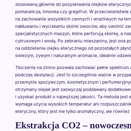
stosowaną głównie do pozyskiwania olejków eterycznyc
pomarańcza, limonka czy grejpfrut. W przeciwieństwie d
na zachowanie wszystkich cennych i wrażliwych na te
nakłuwaniu i wyciskaniu skórki owoców, aby uwolnić zaw
specjalistycznych maszyn, które perforują skórkę, a na
cytrusowym i wodą. Po zebraniu mieszaniny, jest ona p
na oddzielenie olejku eterycznego od pozostałych płynó
świeżym, żywym i naturalnym aromacie, idealnie odzw
Tłoczenie na zimno pozwala zachować pełne spektrum ar
podczas destylacji. Jest to szczególnie ważne w przyp
przemyśle spożywczym, kosmetycznym i perfumeryjnym
otrzymany olejek jest zazwyczaj poddawany dodatkowem
i uzyskać produkt o najwyższej jakości. Ta metoda jest
wymaga użycia wysokich temperatur ani rozpuszczalnik
eteryczny, który jest nie tylko aromatyczny, ale równie
Ekstrakcja CO2 – nowoczesn