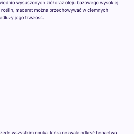
wiednio wysuszonych ziół oraz oleju bazowego wysokiej
niu roślin, macerat można przechowywać w ciemnych
edłuży jego trwałość.
 przede wszystkim nauka, która pozwala odkryć bogactwo…