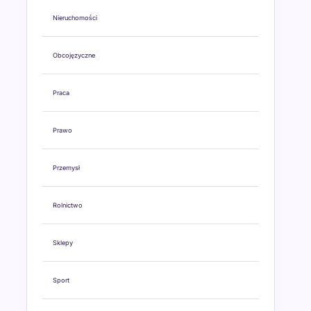
Nieruchomości
Obcojęzyczne
Praca
Prawo
Przemysł
Rolnictwo
Sklepy
Sport