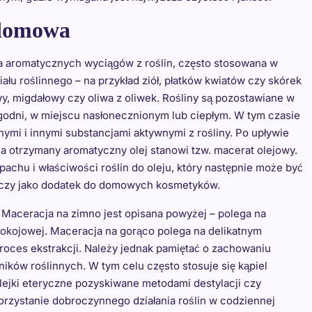
 domowa
a aromatycznych wyciągów z roślin, często stosowana w
u roślinnego – na przykład ziół, płatków kwiatów czy skórek
y, migdałowy czy oliwa z oliwek. Rośliny są pozostawiane w
tygodni, w miejscu nasłonecznionym lub ciepłym. W tym czasie
ymi i innymi substancjami aktywnymi z rośliny. Po upływie
 a otrzymany aromatyczny olej stanowi tzw. macerat olejowy.
chu i właściwości roślin do oleju, który następnie może być
czy jako dodatek do domowych kosmetyków.
a. Maceracja na zimno jest opisana powyżej – polega na
pokojowej. Maceracja na gorąco polega na delikatnym
proces ekstrakcji. Należy jednak pamiętać o zachowaniu
ników roślinnych. W tym celu często stosuje się kąpiel
lejki eteryczne pozyskiwane metodami destylacji czy
rzystanie dobroczynnego działania roślin w codziennej