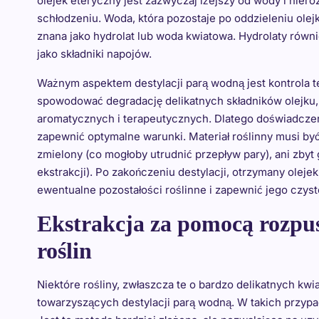
olejek eteryczny jest zazwyczaj lżejszy od wody i niero
schłodzeniu. Woda, która pozostaje po oddzieleniu olejk
znana jako hydrolat lub woda kwiatowa. Hydrolaty równ
jako składniki napojów.
Ważnym aspektem destylacji parą wodną jest kontrola t
spowodować degradację delikatnych składników olejku,
aromatycznych i terapeutycznych. Dlatego doświadczen
zapewnić optymalne warunki. Materiał roślinny musi b
zmielony (co mogłoby utrudnić przepływ pary), ani zby
ekstrakcji). Po zakończeniu destylacji, otrzymany oleje
ewentualne pozostałości roślinne i zapewnić jego czyst
Ekstrakcja za pomocą rozpus
roślin
Niektóre rośliny, zwłaszcza te o bardzo delikatnych kwia
towarzyszących destylacji parą wodną. W takich przypa