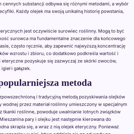
ch cennych substancji odbywa się różnymi metodami, a wybór
pecyfiki. Każdy olejek ma swoją unikalną historię powstania,
rycznych jest oczywiście surowiec roślinny. Mogą to być
. Jakość surowca ma fundamentalne znaczenie dla końcowego
asie, często ręcznie, aby zapewnić najwyższą koncentrację
w wzrostu i zbioru, co dodatkowo podkreśla wartość i
ki eteryczne pozyskuje się zazwyczaj ze skórki owoców,
gieł i gałązek.
popularniejsza metoda
rozpowszechnioną i tradycyjną metodą pozyskiwania olejków
y wodnej przez materiał roślinny umieszczony w specjalnym
 tkanki roślinne, powoduje uwalnianie lotnych związków
Mieszanina pary i olejku jest następnie kierowana do
dna skrapla się, a wraz z nią olejek eteryczny. Ponieważ