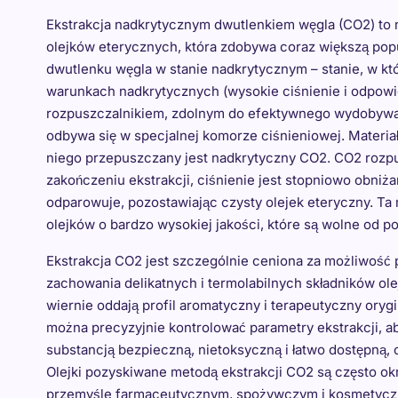
Ekstrakcja nadkrytycznym dwutlenkiem węgla (CO2) to
olejków eterycznych, która zdobywa coraz większą pop
dwutlenku węgla w stanie nadkrytycznym – stanie, w któ
warunkach nadkrytycznych (wysokie ciśnienie i odpowi
rozpuszczalnikiem, zdolnym do efektywnego wydobywani
odbywa się w specjalnej komorze ciśnieniowej. Materia
niego przepuszczany jest nadkrytyczny CO2. CO2 rozpu
zakończeniu ekstrakcji, ciśnienie jest stopniowo obni
odparowuje, pozostawiając czysty olejek eteryczny. Ta
olejków o bardzo wysokiej jakości, które są wolne od p
Ekstrakcja CO2 jest szczególnie ceniona za możliwość 
zachowania delikatnych i termolabilnych składników ol
wiernie oddają profil aromatyczny i terapeutyczny orygi
można precyzyjnie kontrolować parametry ekstrakcji, a
substancją bezpieczną, nietoksyczną i łatwo dostępną, 
Olejki pozyskiwane metodą ekstrakcji CO2 są często okr
przemyśle farmaceutycznym, spożywczym i kosmetyczny