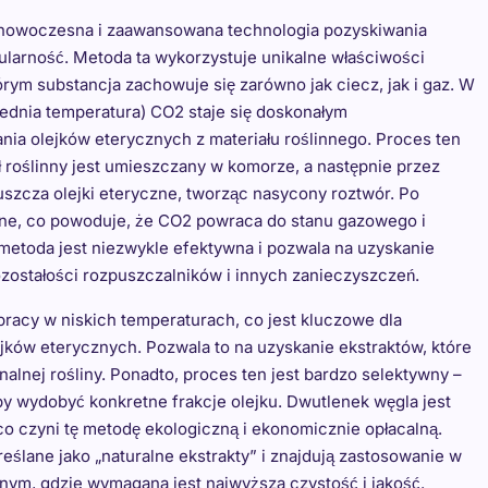
 nowoczesna i zaawansowana technologia pozyskiwania
ularność. Metoda ta wykorzystuje unikalne właściwości
rym substancja zachowuje się zarówno jak ciecz, jak i gaz. W
ednia temperatura) CO2 staje się doskonałym
a olejków eterycznych z materiału roślinnego. Proces ten
ł roślinny jest umieszczany w komorze, a następnie przez
szcza olejki eteryczne, tworząc nasycony roztwór. Po
żane, co powoduje, że CO2 powraca do stanu gazowego i
 metoda jest niezwykle efektywna i pozwala na uzyskanie
ozostałości rozpuszczalników i innych zanieczyszczeń.
pracy w niskich temperaturach, co jest kluczowe dla
ejków eterycznych. Pozwala to na uzyskanie ekstraktów, które
nalnej rośliny. Ponadto, proces ten jest bardzo selektywny –
by wydobyć konkretne frakcje olejku. Dwutlenek węgla jest
co czyni tę metodę ekologiczną i ekonomicznie opłacalną.
eślane jako „naturalne ekstrakty” i znajdują zastosowanie w
m, gdzie wymagana jest najwyższa czystość i jakość.