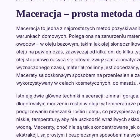
Maceracja – prosta metoda
Maceracja to jedna z najprostszych metod pozyskiwani
warunkach domowych. Polega ona na zanurzeniu materiał
owoców – w oleju bazowym, takim jak olej słonecznikow
oleju na pewien czas, zazwyczaj od kilku dni do kilku 
olej stopniowo nasyca się lotnymi związkami aromatyczn
wyznaczonego czasu, materiał roślinny jest odcedzany,
Maceraty są doskonałym sposobem na przeniesienie zapa
wykorzystywany w celach kosmetycznych, do masażu, 
Istnieją dwie główne techniki maceracji: zimna i gorąc
długotrwałym moczeniu roślin w oleju w temperaturze 
podgrzewaniu mieszanki roślin i oleju, co przyspiesza 
niskiej temperatury, aby nie uszkodzić wrażliwych skład
wodną. Maceraty, choć nie są tak skoncentrowane jak o
ekstrakcji, są prostym i bezpiecznym sposobem na wyko