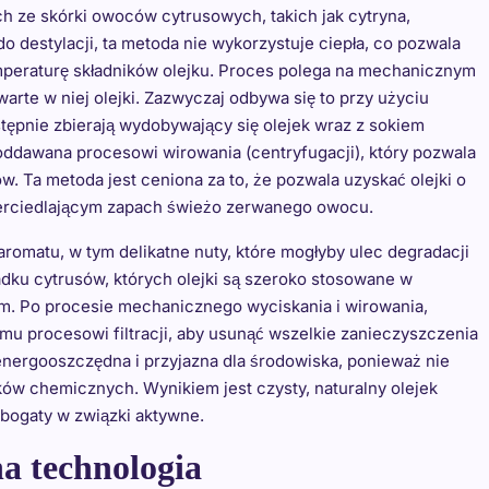
h ze skórki owoców cytrusowych, takich jak cytryna,
o destylacji, ta metoda nie wykorzystuje ciepła, co pozwala
mperaturę składników olejku. Proces polega na mechanicznym
arte w niej olejki. Zazwyczaj odbywa się to przy użyciu
stępnie zbierają wydobywający się olejek wraz z sokiem
oddawana procesowi wirowania (centryfugacji), który pozwala
w. Ta metoda jest ceniona za to, że pozwala uzyskać olejki o
ierciedlającym zapach świeżo zerwanego owocu.
omatu, w tym delikatne nuty, które mogłyby ulec degradacji
adku cytrusów, których olejki są szeroko stosowane w
. Po procesie mechanicznego wyciskania i wirowania,
u procesowi filtracji, aby usunąć wszelkie zanieczyszczenia
 energooszczędna i przyjazna dla środowiska, ponieważ nie
ów chemicznych. Wynikiem jest czysty, naturalny olejek
ż bogaty w związki aktywne.
a technologia