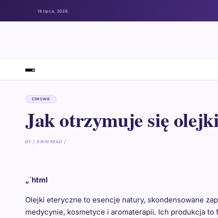
19 lipca, 2026
ZDROWIE
Jak otrzymuje się olejk
BY
8 MIN READ
„`html
Olejki eteryczne to esencje natury, skondensowane zap
medycynie, kosmetyce i aromaterapii. Ich produkcja to 