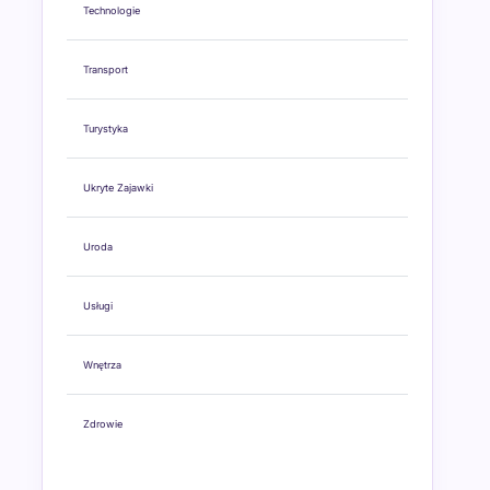
Technologie
Transport
Turystyka
Ukryte Zajawki
Uroda
Usługi
Wnętrza
Zdrowie