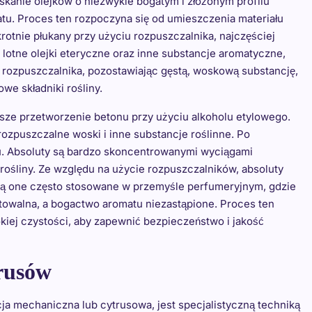
yskanie olejków o niezwykle bogatym i złożonym profilu
tu. Proces ten rozpoczyna się od umieszczenia materiału
rotnie płukany przy użyciu rozpuszczalnika, najczęściej
lotne olejki eteryczne oraz inne substancje aromatyczne,
z rozpuszczalnika, pozostawiając gęstą, woskową substancję,
owe składniki rośliny.
lsze przetworzenie betonu przy użyciu alkoholu etylowego.
rozpuszczalne woski i inne substancje roślinne. Po
tu. Absoluty są bardzo skoncentrowanymi wyciągami
 rośliny. Ze względu na użycie rozpuszczalników, absoluty
 są one często stosowane w przemyśle perfumeryjnym, gdzie
towalna, a bogactwo aromatu niezastąpione. Proces ten
iej czystości, aby zapewnić bezpieczeństwo i jakość
trusów
ja mechaniczna lub cytrusowa, jest specjalistyczną techniką