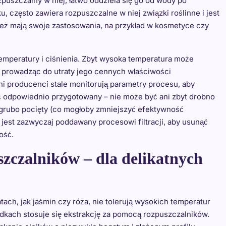
zpuszczalny w niej, łatwo oddziela się go od wody po
u, często zawiera rozpuszczalne w niej związki roślinne i jest
ież mają swoje zastosowania, na przykład w kosmetyce czy
emperatury i ciśnienia. Zbyt wysoka temperatura może
 prowadząc do utraty jego cennych właściwości
i producenci stale monitorują parametry procesu, aby
yć odpowiednio przygotowany – nie może być ani zbyt drobno
t grubo pocięty (co mogłoby zmniejszyć efektywność
k jest zazwyczaj poddawany procesowi filtracji, aby usunąć
ość.
zczalników – dla delikatnych
tach, jak jaśmin czy róża, nie tolerują wysokich temperatur
dkach stosuje się ekstrakcję za pomocą rozpuszczalników.