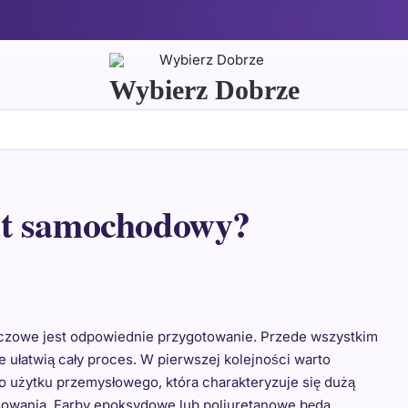
Wybierz Dobrze
at samochodowy?
czowe jest odpowiednie przygotowanie. Przede wszystkim
e ułatwią cały proces. W pierwszej kolejności warto
o użytku przemysłowego, która charakteryzuje się dużą
sowania. Farby epoksydowe lub poliuretanowe będą