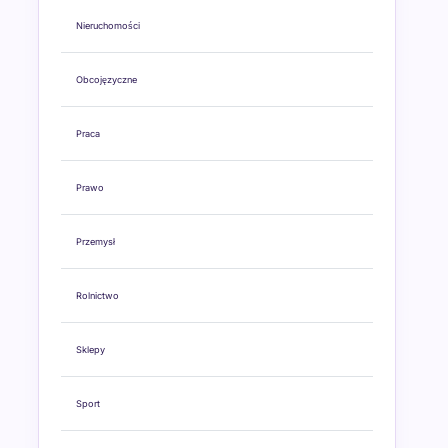
Nieruchomości
Obcojęzyczne
Praca
Prawo
Przemysł
Rolnictwo
Sklepy
Sport