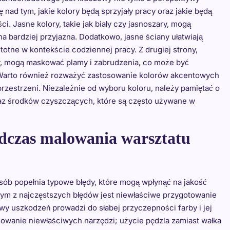
ę nad tym, jakie kolory będą sprzyjały pracy oraz jakie będą
i. Jasne kolory, takie jak biały czy jasnoszary, mogą
a bardziej przyjazna. Dodatkowo, jasne ściany ułatwiają
totne w kontekście codziennej pracy. Z drugiej strony,
wy, mogą maskować plamy i zabrudzenia, co może być
Warto również rozważyć zastosowanie kolorów akcentowych
przestrzeni. Niezależnie od wyboru koloru, należy pamiętać o
oraz środków czyszczących, które są często używane w
podczas malowania warsztatu
b popełnia typowe błędy, które mogą wpłynąć na jakość
nym z najczęstszych błędów jest niewłaściwe przygotowanie
y uszkodzeń prowadzi do słabej przyczepności farby i jej
sowanie niewłaściwych narzędzi; użycie pędzla zamiast wałka