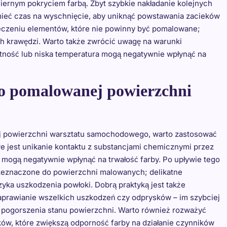
rnym pokryciem farbą. Zbyt szybkie nakładanie kolejnych
 mieć czas na wyschnięcie, aby uniknąć powstawania zacieków
ieczeniu elementów, które nie powinny być pomalowane;
ch krawędzi. Warto także zwrócić uwagę na warunki
tność lub niska temperatura mogą negatywnie wpłynąć na
żo pomalowanej powierzchni
j powierzchni warsztatu samochodowego, warto zastosować
e jest unikanie kontaktu z substancjami chemicznymi przez
w mogą negatywnie wpłynąć na trwałość farby. Po upływie tego
rzeznaczone do powierzchni malowanych; delikatne
ka uszkodzenia powłoki. Dobrą praktyką jest także
aprawianie wszelkich uszkodzeń czy odprysków – im szybciej
 pogorszenia stanu powierzchni. Warto również rozważyć
w, które zwiększą odporność farby na działanie czynników