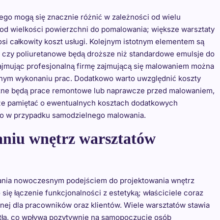
o mogą się znacznie różnić w zależności od wielu
od wielkości powierzchni do pomalowania; większe warsztaty
si całkowity koszt usługi. Kolejnym istotnym elementem są
e czy poliuretanowe będą droższe niż standardowe emulsje do
ajmując profesjonalną firmę zajmującą się malowaniem można
nym wykonaniu prac. Dodatkowo warto uwzględnić koszty
czne będą prace remontowe lub naprawcze przed malowaniem,
także pamiętać o ewentualnych kosztach dodatkowych
go w przypadku samodzielnego malowania.
aniu wnętrz warsztatów
wania nowoczesnym podejściem do projektowania wnętrz
ę łączenie funkcjonalności z estetyką; właściciele coraz
znej dla pracowników oraz klientów. Wiele warsztatów stawia
iatła, co wpływa pozytywnie na samopoczucie osób