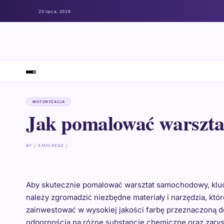
20 lipca, 2026
MOTORYZACJA
Jak pomalować warszt
BY
9 MIN READ
Aby skutecznie pomalować warsztat samochodowy, klu
należy zgromadzić niezbędne materiały i narzędzia, któr
zainwestować w wysokiej jakości farbę przeznaczoną d
odpornością na różne substancje chemiczne oraz zary