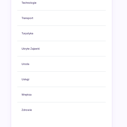
Technologie
Transport
Turystyka
Ukryte Zajawki
Uroda
Usługi
Wnętrza
Zdrowie