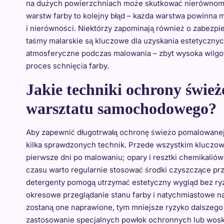
na dużych powierzchniach może skutkować nierównomie
warstw farby to kolejny błąd – każda warstwa powinna
i nierówności. Niektórzy zapominają również o zabezp
taśmy malarskie są kluczowe dla uzyskania estetyczny
atmosferyczne podczas malowania – zbyt wysoka wilgo
proces schnięcia farby.
Jakie techniki ochrony świe
warsztatu samochodowego?
Aby zapewnić długotrwałą ochronę świeżo pomalowane
kilka sprawdzonych technik. Przede wszystkim kluczow
pierwsze dni po malowaniu; opary i resztki chemikalió
czasu warto regularnie stosować środki czyszczące p
detergenty pomogą utrzymać estetyczny wygląd bez ryzy
okresowe przeglądanie stanu farby i natychmiastowe n
zostaną one naprawione, tym mniejsze ryzyko dalszego
zastosowanie specjalnych powłok ochronnych lub woskó