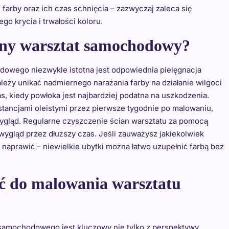
rby oraz ich czas schnięcia – zazwyczaj zaleca się
o krycia i trwałości koloru.
any warsztat samochodowy?
owego niezwykle istotna jest odpowiednia pielęgnacja
eży unikać nadmiernego narażania farby na działanie wilgoci
as, kiedy powłoka jest najbardziej podatna na uszkodzenia.
stancjami oleistymi przez pierwsze tygodnie po malowaniu,
wygląd. Regularne czyszczenie ścian warsztatu za pomocą
ygląd przez dłuższy czas. Jeśli zauważysz jakiekolwiek
j naprawić – niewielkie ubytki można łatwo uzupełnić farbą bez
ać do malowania warsztatu
samochodowego jest kluczowy nie tylko z perspektywy