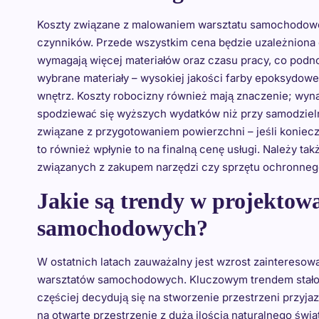
Koszty związane z malowaniem warsztatu samochodoweg
czynników. Przede wszystkim cena będzie uzależniona 
wymagają więcej materiałów oraz czasu pracy, co podno
wybrane materiały – wysokiej jakości farby epoksydow
wnętrz. Koszty robocizny również mają znaczenie; wyn
spodziewać się wyższych wydatków niż przy samodziel
związane z przygotowaniem powierzchni – jeśli konie
to również wpłynie to na finalną cenę usługi. Należy 
związanych z zakupem narzędzi czy sprzętu ochronne
Jakie są trendy w projektow
samochodowych?
W ostatnich latach zauważalny jest wzrost zaintereso
warsztatów samochodowych. Kluczowym trendem stało si
częściej decydują się na stworzenie przestrzeni przyja
na otwarte przestrzenie z dużą ilością naturalnego św