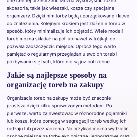
one cennej przestrzeni. Można wykorzystać różne
akcesoria, takie jak wieszaki, kosze czy specjalne
organizery. Dzięki nim torby będą uporządkowane i łatwe
do znalezienia. Kolejnym krokiem jest złożenie toreb w
sposób, który minimalizuje ich objętość. Wiele modeli
toreb można składać na pół lub nawet w trójkąt, co
pozwala zaoszczędzić miejsce. Oprócz tego warto
pamiętać o regularnym przeglądaniu swoich toreb i
pozbywaniu się tych, które nie są już potrzebne.
Jakie są najlepsze sposoby na
organizację toreb na zakupy
Organizacja toreb na zakupy może być znacznie
prostsza dzięki kilku sprawdzonym metodom. Po
pierwsze, warto zainwestować w różnorodne pojemniki
lub kosze, które pomogą w segregacji toreb według ich
rodzaju lub przeznaczenia. Na przykład można wydzielić
osobne miejsce na torby ekologiczne, jednorazowe oraz