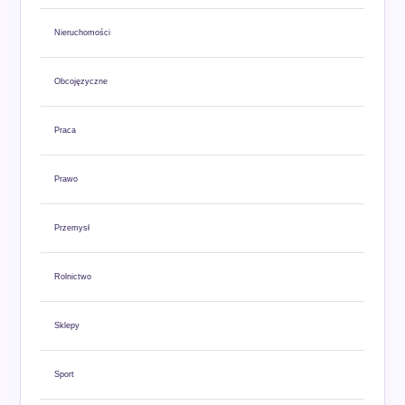
Nieruchomości
Obcojęzyczne
Praca
Prawo
Przemysł
Rolnictwo
Sklepy
Sport