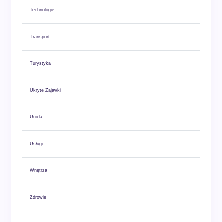
Technologie
Transport
Turystyka
Ukryte Zajawki
Uroda
Usługi
Wnętrza
Zdrowie