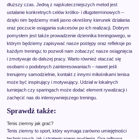
dłuższy czas. Jedną z najskuteczniejszych metod jest
ustalanie konkretnych celów krótko- i długoterminowych –
dzięki nim będziemy mieli jasno określony kierunek działania
oraz poczucie osiągania sukcesów po ich realizacji. Dobrym
pomysłem jest także prowadzenie dziennika treningowego, w
którym będziemy zapisywać nasze postępy oraz refleksje po
każdym treningu; to pozwoli nam zobaczyć nasze osiągnięcia
i zmotywuje do dalszej pracy. Warto również otaczać się
osobami o podobnych zainteresowaniach – nawet jeśli
trenujemy samodzielnie, kontakt z innymi miłośnikami tenisa
może być inspirujący i motywujący. Udział w lokalnych
turniejach czy sparingach może dodać element rywalizacji i
zachęcić nas do intensywniejszego treningu.
Sprawdź także:
Tenis ziemny jak grać?
Tenis ziemny to sport, który wymaga zarówno umiejętności
technicznych, jak i strategicznego myślenia. Gra odbywa…