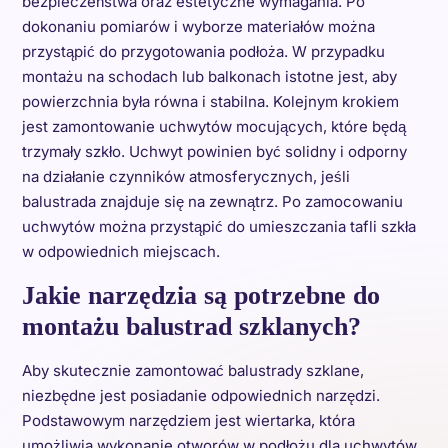
bezpieczeństwa oraz estetyczne wymagania. Po
dokonaniu pomiarów i wyborze materiałów można
przystąpić do przygotowania podłoża. W przypadku
montażu na schodach lub balkonach istotne jest, aby
powierzchnia była równa i stabilna. Kolejnym krokiem
jest zamontowanie uchwytów mocujących, które będą
trzymały szkło. Uchwyt powinien być solidny i odporny
na działanie czynników atmosferycznych, jeśli
balustrada znajduje się na zewnątrz. Po zamocowaniu
uchwytów można przystąpić do umieszczania tafli szkła
w odpowiednich miejscach.
Jakie narzędzia są potrzebne do
montażu balustrad szklanych?
Aby skutecznie zamontować balustrady szklane,
niezbędne jest posiadanie odpowiednich narzędzi.
Podstawowym narzędziem jest wiertarka, która
umożliwia wykonanie otworów w podłożu dla uchwytów