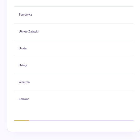
Turystyka
Ukryte Zajawki
Uroda
Usługi
Wnętrza
Zdrowie