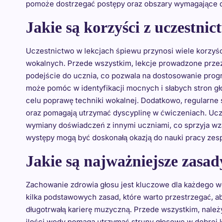
pomoże dostrzegać postępy oraz obszary wymagające d
Jakie są korzyści z uczestni
Uczestnictwo w lekcjach śpiewu przynosi wiele korzyś
wokalnych. Przede wszystkim, lekcje prowadzone prze
podejście do ucznia, co pozwala na dostosowanie progr
może pomóc w identyfikacji mocnych i słabych stron g
celu poprawę techniki wokalnej. Dodatkowo, regularne
oraz pomagają utrzymać dyscyplinę w ćwiczeniach. Ucz
wymiany doświadczeń z innymi uczniami, co sprzyja wz
występy mogą być doskonałą okazją do nauki pracy zes
Jakie są najważniejsze zasad
Zachowanie zdrowia głosu jest kluczowe dla każdego wo
kilka podstawowych zasad, które warto przestrzegać, ab
długotrwałą karierę muzyczną. Przede wszystkim, nale
ilości wody pomaga utrzymać struny głosowe w dobrej k