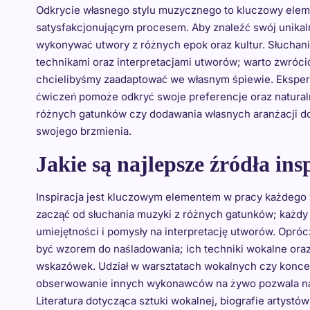
Odkrycie własnego stylu muzycznego to kluczowy eleme
satysfakcjonującym procesem. Aby znaleźć swój unikal
wykonywać utwory z różnych epok oraz kultur. Słuchani
technikami oraz interpretacjami utworów; warto zwrócić
chcielibyśmy zaadaptować we własnym śpiewie. Ekspe
ćwiczeń pomoże odkryć swoje preferencje oraz naturaln
różnych gatunków czy dodawania własnych aranżacji do
swojego brzmienia.
Jakie są najlepsze źródła ins
Inspiracja jest kluczowym elementem w pracy każdego w
zacząć od słuchania muzyki z różnych gatunków; każdy
umiejętności i pomysły na interpretację utworów. Opróc
być wzorem do naśladowania; ich techniki wokalne or
wskazówek. Udział w warsztatach wokalnych czy koncer
obserwowanie innych wykonawców na żywo pozwala na 
Literatura dotycząca sztuki wokalnej, biografie artystó