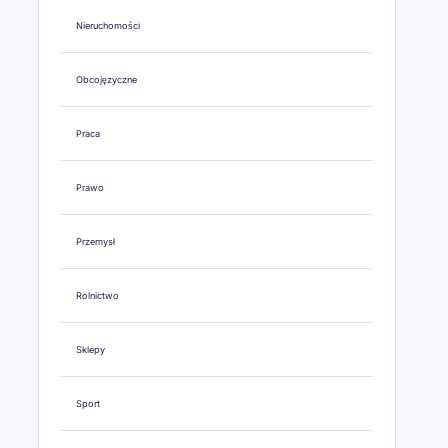
Nieruchomości
Obcojęzyczne
Praca
Prawo
Przemysł
Rolnictwo
Sklepy
Sport