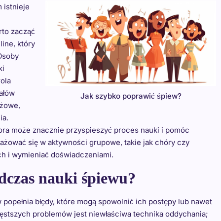
istnieje
rto zacząć
ine, który
Osoby
ki
rola
ałów
Jak szybko poprawić śpiew?
ażowe,
ia.
ra może znacznie przyspieszyć proces nauki i pomóc
ażować się w aktywności grupowe, takie jak chóry czy
ych i wymieniać doświadczeniami.
odczas nauki śpiewu?
popełnia błędy, które mogą spowolnić ich postępy lub nawet
zęstszych problemów jest niewłaściwa technika oddychania;