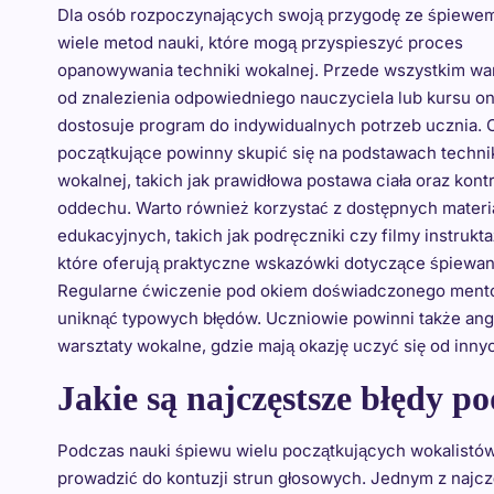
Dla osób rozpoczynających swoją przygodę ze śpiewem 
wiele metod nauki, które mogą przyspieszyć proces
opanowywania techniki wokalnej. Przede wszystkim wa
od znalezienia odpowiedniego nauczyciela lub kursu onl
dostosuje program do indywidualnych potrzeb ucznia. 
początkujące powinny skupić się na podstawach techni
wokalnej, takich jak prawidłowa postawa ciała oraz kont
oddechu. Warto również korzystać z dostępnych materi
edukacyjnych, takich jak podręczniki czy filmy instrukt
które oferują praktyczne wskazówki dotyczące śpiewan
Regularne ćwiczenie pod okiem doświadczonego mento
uniknąć typowych błędów. Uczniowie powinni także ang
warsztaty wokalne, gdzie mają okazję uczyć się od inn
Jakie są najczęstsze błędy p
Podczas nauki śpiewu wielu początkujących wokalistów 
prowadzić do kontuzji strun głosowych. Jednym z najc