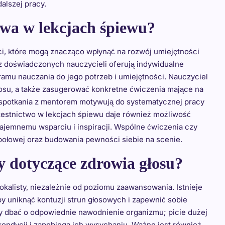
alszej pracy.
ctwa w lekcjach śpiewu?
ci, które mogą znacząco wpłynąć na rozwój umiejętności
z doświadczonych nauczycieli oferują indywidualne
amu nauczania do jego potrzeb i umiejętności. Nauczyciel
łosu, a także zasugerować konkretne ćwiczenia mające na
 spotkania z mentorem motywują do systematycznej pracy
estnictwo w lekcjach śpiewu daje również możliwość
ajemnemu wsparciu i inspiracji. Wspólne ćwiczenia czy
połowej oraz budowania pewności siebie na scenie.
y dotyczące zdrowia głosu?
kalisty, niezależnie od poziomu zaawansowania. Istnieje
y uniknąć kontuzji strun głosowych i zapewnić sobie
ży dbać o odpowiednie nawodnienie organizmu; picie dużej
ondycji i zapobiega ich wysychaniu. Ważne jest również