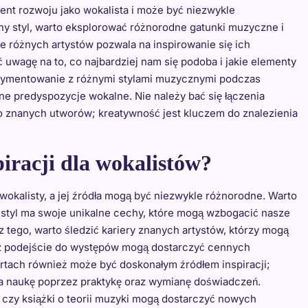
nt rozwoju jako wokalista i może być niezwykle
ny styl, warto eksplorować różnorodne gatunki muzyczne i
e różnych artystów pozwala na inspirowanie się ich
 uwagę na to, co najbardziej nam się podoba i jakie elementy
rymentowanie z różnymi stylami muzycznymi podczas
e predyspozycje wokalne. Nie należy bać się łączenia
 znanych utworów; kreatywność jest kluczem do znalezienia
piracji dla wokalistów?
okalisty, a jej źródła mogą być niezwykle różnorodne. Warto
 styl ma swoje unikalne cechy, które mogą wzbogacić nasze
z tego, warto śledzić kariery znanych artystów, którzy mogą
az podejście do występów mogą dostarczyć cennych
tach również może być doskonałym źródłem inspiracji;
naukę poprzez praktykę oraz wymianę doświadczeń.
w czy książki o teorii muzyki mogą dostarczyć nowych