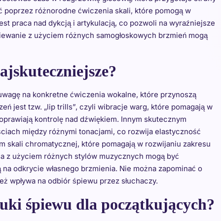
 poprzez różnorodne ćwiczenia skali, które pomogą w
st praca nad dykcją i artykulacją, co pozwoli na wyraźniejsze
śpiewanie z użyciem różnych samogłoskowych brzmień mogą
ajskuteczniejsze?
uwagę na konkretne ćwiczenia wokalne, które przynoszą
ń jest tzw. „lip trills”, czyli wibracje warg, które pomagają w
poprawiają kontrolę nad dźwiękiem. Innym skutecznym
ściach między różnymi tonacjami, co rozwija elastyczność
m skali chromatycznej, które pomagają w rozwijaniu zakresu
nia z użyciem różnych stylów muzycznych mogą być
ają na odkrycie własnego brzmienia. Nie można zapominać o
ż wpływa na odbiór śpiewu przez słuchaczy.
auki śpiewu dla początkujących?