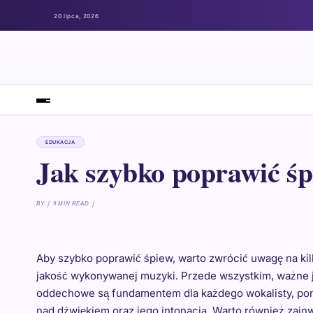
20 lipca, 2026
EDUKACJA
Jak szybko poprawić ś
BY
9 MIN READ
Aby szybko poprawić śpiew, warto zwrócić uwagę na ki
jakość wykonywanej muzyki. Przede wszystkim, ważne je
oddechowe są fundamentem dla każdego wokalisty, pon
nad dźwiękiem oraz jego intonacją. Warto również zain