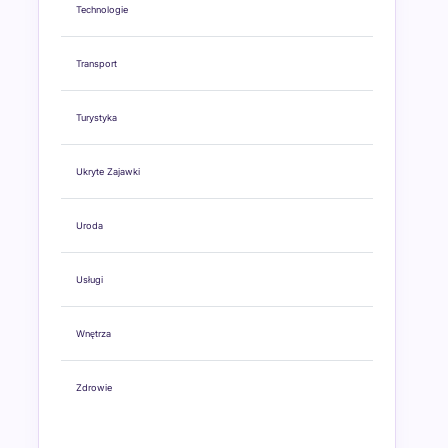
Technologie
Transport
Turystyka
Ukryte Zajawki
Uroda
Usługi
Wnętrza
Zdrowie