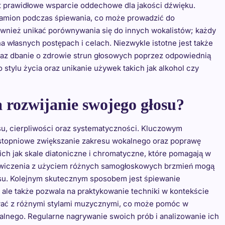
est prawidłowe wsparcie oddechowe dla jakości dźwięku.
 ramion podczas śpiewania, co może prowadzić do
wnież unikać porównywania się do innych wokalistów; każdy
 na własnych postępach i celach. Niezwykle istotne jest także
az dbanie o zdrowie strun głosowych poprzez odpowiednią
tylu życia oraz unikanie używek takich jak alkohol czy
a rozwijanie swojego głosu?
su, cierpliwości oraz systematyczności. Kluczowym
 stopniowe zwiększanie zakresu wokalnego oraz poprawę
ich jak skale diatoniczne i chromatyczne, które pomagają w
ż ćwiczenia z użyciem różnych samogłoskowych brzmień mogą
osu. Kolejnym skutecznym sposobem jest śpiewanie
 ale także pozwala na praktykowanie techniki w kontekście
ać z różnymi stylami muzycznymi, co może pomóc w
alnego. Regularne nagrywanie swoich prób i analizowanie ich