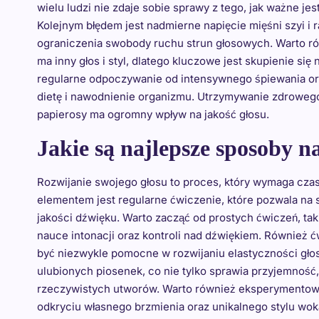
wielu ludzi nie zdaje sobie sprawy z tego, jak ważne j
Kolejnym błędem jest nadmierne napięcie mięśni szyi i
ograniczenia swobody ruchu strun głosowych. Warto ró
ma inny głos i styl, dlatego kluczowe jest skupienie się
regularne odpoczywanie od intensywnego śpiewania or
dietę i nawodnienie organizmu. Utrzymywanie zdrowego s
papierosy ma ogromny wpływ na jakość głosu.
Jakie są najlepsze sposoby n
Rozwijanie swojego głosu to proces, który wymaga cza
elementem jest regularne ćwiczenie, które pozwala na
jakości dźwięku. Warto zacząć od prostych ćwiczeń, tak
nauce intonacji oraz kontroli nad dźwiękiem. Równie
być niezwykle pomocne w rozwijaniu elastyczności gł
ulubionych piosenek, co nie tylko sprawia przyjemność,
rzeczywistych utworów. Warto również eksperymentow
odkryciu własnego brzmienia oraz unikalnego stylu wok