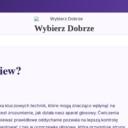
Wybierz Dobrze
piew?
lka kluczowych technik, które mogą znacząco wpłynąć na
st zrozumienie, jak działa nasz aparat głosowy. Ćwiczenia
ieważ prawidłowe oddychanie pozwala na lepszą kontrolę
westować czas w rozgrzewkę głosową, która przygotuje struny