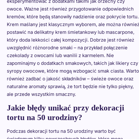
eksperymentować z dodatkami takimi jak orzechy czy
owoce. Ważne jest również przygotowanie odpowiednich
kremów, które będą stanowiły nadzienie oraz pokrycie tortu.
Krem maślany jest klasycznym wyborem, ale można równie
postawić na delikatny krem śmietankowy lub mascarpone,
który doda lekkości całej kompozycji. Dobrze jest również
uwzględnić różnorodne smaki – na przykład połączenie
czekolady z owocami lub wanilii z karmelem. Nie
zapominajmy o dodatkach smakowych, takich jak likiery czy
syropy owocowe, które mogą wzbogacić smak ciasta. Warto
również zadbać o jakość składników – świeże owoce oraz
naturalne aromaty sprawią, że tort będzie nie tylko piękny,
ale przede wszystkim smaczny.
Jakie błędy unikać przy dekoracji
tortu na 50 urodziny?
Podczas dekoracji tortu na 50 urodziny warto być
świadomym kilku powszechnych błędów, które mogą