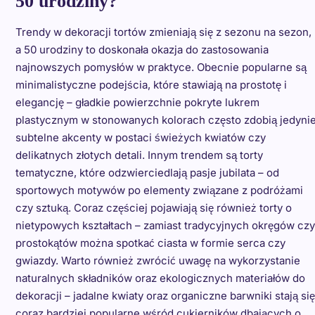
50 urodziny?
Trendy w dekoracji tortów zmieniają się z sezonu na sezon,
a 50 urodziny to doskonała okazja do zastosowania
najnowszych pomysłów w praktyce. Obecnie popularne są
minimalistyczne podejścia, które stawiają na prostotę i
elegancję – gładkie powierzchnie pokryte lukrem
plastycznym w stonowanych kolorach często zdobią jedyni
subtelne akcenty w postaci świeżych kwiatów czy
delikatnych złotych detali. Innym trendem są torty
tematyczne, które odzwierciedlają pasje jubilata – od
sportowych motywów po elementy związane z podróżami
czy sztuką. Coraz częściej pojawiają się również torty o
nietypowych kształtach – zamiast tradycyjnych okręgów czy
prostokątów można spotkać ciasta w formie serca czy
gwiazdy. Warto również zwrócić uwagę na wykorzystanie
naturalnych składników oraz ekologicznych materiałów do
dekoracji – jadalne kwiaty oraz organiczne barwniki stają się
coraz bardziej popularne wśród cukierników dbających o