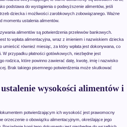
ako podstawa do wystąpienia o podwyższenie alimentów, jeśli
otrzeb dziecka i możliwości zarobkowych zobowiązanego. Ważne
od momentu ustalenia alimentów.
ywania alimentów są potwierdzenia przelewów bankowych.
est to wpłata alimentacyjna, wraz z imieniem i nazwiskiem dziecka
to umieścić również miesiąc, za który wpłata jest dokonywana, co
i. W przypadku płatności gotówkowych, niezbędne jest
o rodzica, które powinno zawierać datę, kwotę, imię i nazwisko
jącej. Brak takiego pisemnego potwierdzenia może skutkować
stalenie wysokości alimentów i
 dokumentem potwierdzającym ich wysokość jest prawomocny
ne orzeczenie o obowiązku alimentacyjnym, określające jego
. Posiadanie kopii tego dokumentu jest niezbędne do wszelkich