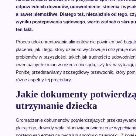
odpowiednich dowodów, udowodnienie istnienia i wysok
a nawet niemożliwe. Dlatego też, niezależnie od tego, cz
wyniku postępowania sądowego, warto zadbać o skrupu
ten fakt.
Proces udokumentowania alimentów nie powinien być bagat
płacenia, jak i tego, który dziecko wychowuje i otrzymuje ś
problemów w przyszłości, takich jak trudności z udowodni
ewentualnych zmian w orzeczeniu sądu, czy też w sytuacji,
Poniżej przedstawiamy szczegółowy przewodnik, który po
różne aspekty tej procedury.
Jakie dokumenty potwierdzą
utrzymanie dziecka
Gromadzenie dokumentów potwierdzających przekazywanie al
płacącego, dowody wpłat stanowią potwierdzenie wypełniani
postępowań egzekucyjnych lub sporów o zaległości. Z kolei