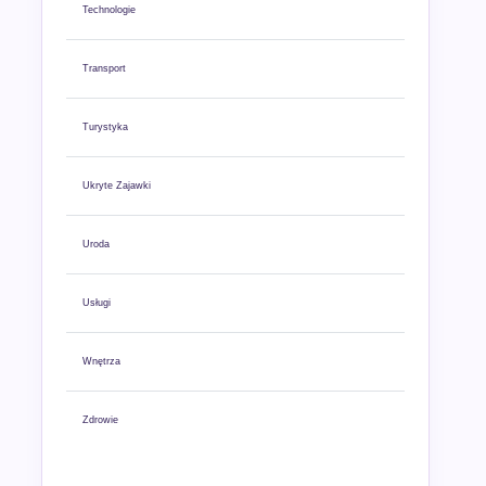
Technologie
Transport
Turystyka
Ukryte Zajawki
Uroda
Usługi
Wnętrza
Zdrowie