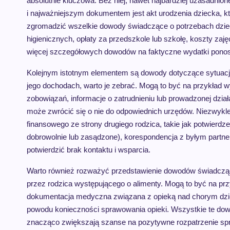
absolutnie kluczowa. Bez niej, nawet najbardziej uzasadni
i najważniejszym dokumentem jest akt urodzenia dziecka, k
zgromadzić wszelkie dowody świadczące o potrzebach dziec
higienicznych, opłaty za przedszkole lub szkołę, koszty zaję
więcej szczegółowych dowodów na faktyczne wydatki ponosz
Kolejnym istotnym elementem są dowody dotyczące sytuacji 
jego dochodach, warto je zebrać. Mogą to być na przykład 
zobowiązań, informacje o zatrudnieniu lub prowadzonej dział
może zwrócić się o nie do odpowiednich urzędów. Niezwykl
finansowego ze strony drugiego rodzica, takie jak potwierdze
dobrowolnie lub zasądzone), korespondencja z byłym partne
potwierdzić brak kontaktu i wsparcia.
Warto również rozważyć przedstawienie dowodów świadcząc
przez rodzica występującego o alimenty. Mogą to być na pr
dokumentacja medyczna związana z opieką nad chorym dzi
powodu konieczności sprawowania opieki. Wszystkie te do
znacząco zwiększają szanse na pozytywne rozpatrzenie spraw