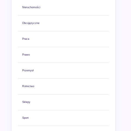
Nieruchomości
Obcojęzyczne
Praca
Prawo
Przemysł
Rolnictwo
Sklepy
Sport