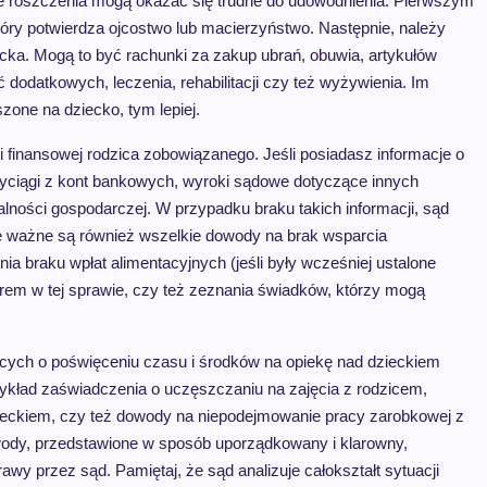
one roszczenia mogą okazać się trudne do udowodnienia. Pierwszym
tóry potwierdza ojcostwo lub macierzyństwo. Następnie, należy
ka. Mogą to być rachunki za zakup ubrań, obuwia, artykułów
ć dodatkowych, leczenia, rehabilitacji czy też wyżywienia. Im
one na dziecko, tym lepiej.
finansowej rodzica zobowiązanego. Jeśli posiadasz informacje o
wyciągi z kont bankowych, wyroki sądowe dotyczące innych
alności gospodarczej. W przypadku braku takich informacji, sąd
e ważne są również wszelkie dowody na brak wsparcia
nia braku wpłat alimentacyjnych (jeśli były wcześniej ustalone
rem w tej sprawie, czy też zeznania świadków, którzy mogą
ych o poświęceniu czasu i środków na opiekę nad dzieckiem
zykład zaświadczenia o uczęszczaniu na zajęcia z rodzicem,
eckiem, czy też dowody na niepodejmowanie pracy zarobkowej z
wody, przedstawione w sposób uporządkowany i klarowny,
y przez sąd. Pamiętaj, że sąd analizuje całokształt sytuacji