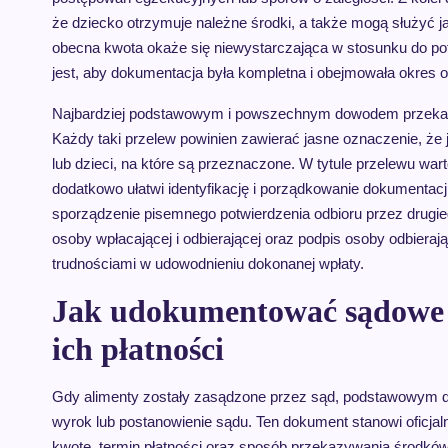
że dziecko otrzymuje należne środki, a także mogą służyć j
obecna kwota okaże się niewystarczająca w stosunku do p
jest, aby dokumentacja była kompletna i obejmowała okres 
Najbardziej podstawowym i powszechnym dowodem przekaz
Każdy taki przelew powinien zawierać jasne oznaczenie, że j
lub dzieci, na które są przeznaczone. W tytule przelewu war
dodatkowo ułatwi identyfikację i porządkowanie dokumentacj
sporządzenie pisemnego potwierdzenia odbioru przez drugieg
osoby wpłacającej i odbierającej oraz podpis osoby odbiera
trudnościami w udowodnieniu dokonanej wpłaty.
Jak udokumentować sądowe u
ich płatności
Gdy alimenty zostały zasądzone przez sąd, podstawowym
wyrok lub postanowienie sądu. Ten dokument stanowi oficjal
kwotę, termin płatności oraz sposób przekazywania środków