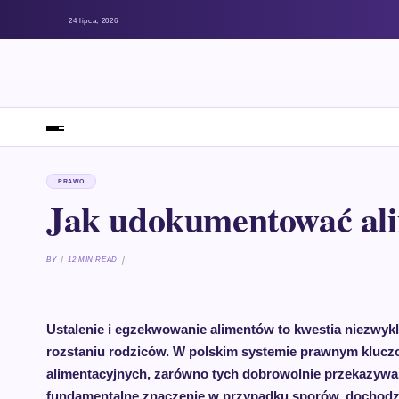
24 lipca, 2026
PRAWO
Jak udokumentować al
BY
12 MIN READ
Ustalenie i egzekwowanie alimentów to kwestia niezwyk
rozstaniu rodziców. W polskim systemie prawnym kluc
alimentacyjnych, zarówno tych dobrowolnie przekazywan
fundamentalne znaczenie w przypadku sporów, dochodze