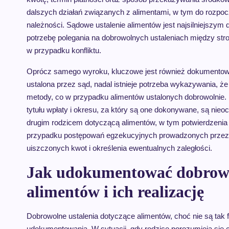
dalszych działań związanych z alimentami, w tym do rozpo
należności. Sądowe ustalenie alimentów jest najsilniejszym
potrzebę polegania na dobrowolnych ustaleniach między stro
w przypadku konfliktu.
Oprócz samego wyroku, kluczowe jest również dokumentowan
ustalona przez sąd, nadal istnieje potrzeba wykazywania, ż
metody, co w przypadku alimentów ustalonych dobrowolni
tytułu wpłaty i okresu, za który są one dokonywane, są ni
drugim rodzicem dotyczącą alimentów, w tym potwierdzenia 
przypadku postępowań egzekucyjnych prowadzonych przez 
uiszczonych kwot i określenia ewentualnych zaległości.
Jak udokumentować dobrowol
alimentów i ich realizację
Dobrowolne ustalenia dotyczące alimentów, choć nie są ta
udokumentowania. W sytuacji, gdy rodzice porozumieją się c