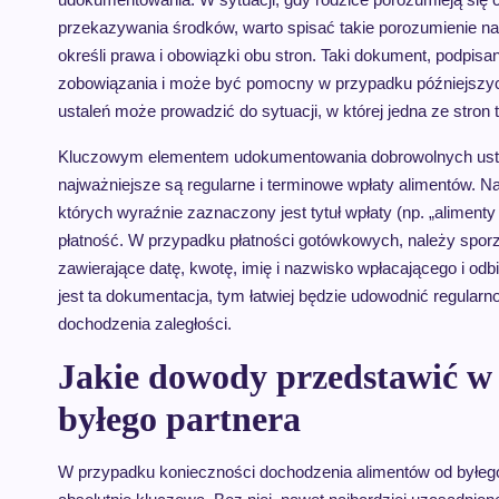
przekazywania środków, warto spisać takie porozumienie n
określi prawa i obowiązki obu stron. Taki dokument, podpis
zobowiązania i może być pomocny w przypadku późniejszyc
ustaleń może prowadzić do sytuacji, w której jedna ze stron tw
Kluczowym elementem udokumentowania dobrowolnych ustaleń 
najważniejsze są regularne i terminowe wpłaty alimentów.
których wyraźnie zaznaczony jest tytuł wpłaty (np. „aliment
płatność. W przypadku płatności gotówkowych, należy sporz
zawierające datę, kwotę, imię i nazwisko wpłacającego i odb
jest ta dokumentacja, tym łatwiej będzie udowodnić regular
dochodzenia zaległości.
Jakie dowody przedstawić w
byłego partnera
W przypadku konieczności dochodzenia alimentów od byłego