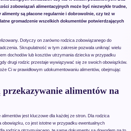
ości zobowiązań alimentacyjnych może być niezwykle trudne,
y alimenty są płacone regularnie i dobrowolnie, czy też w
latne gromadzenie wszelkich dokumentów potwierdzających
elizowany. Dotyczy on zarówno rodzica zobowiązanego do
wiadczenia. Skrupulatność w tym zakresie pozwala uniknąć wielu
eniem dochodów lub kosztów utrzymania dziecka w przypadku
 gdy drugi rodzic przestaje wywiązywać się ze swoich obowiązków.
może Ci w prawidłowym udokumentowaniu alimentów, obejmując
 przekazywanie alimentów na
imentów jest kluczowe dla każdej ze stron. Dla rodzica
a obowiązku, co jest istotne w przypadku ewentualnych
 dla rodzica otrzymującego, te same dokumenty są dowodem na to,