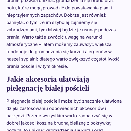
pranie pozwala uniknąć gromadzenia się brudu oraz
potu, które mogą prowadzić do powstawania plam i
nieprzyjemnych zapachów. Dobrze jest również
pamiętać o tym, że im szybciej zajmiemy się
zabrudzeniami, tym łatwiej będzie je usunąć podczas
prania. Warto także zwrócić uwagę na warunki
atmosferyczne – latem możemy zauważyć większą
tendencję do gromadzenia się kurzu i alergenów w
naszej sypialni; dlatego warto zwiększyć częstotliwość
prania pościeli w tym okresie.
Jakie akcesoria ułatwiają
pielęgnację białej pościeli
Pielęgnacja białej pościeli może być znacznie ułatwiona
dzięki zastosowaniu odpowiednich akcesoriów i
narzędzi. Przede wszystkim warto zaopatrzyć się w
dobrej jakości kosz na brudną bieliznę z pokrywką;
pozwoli to uniknąć gromadzenia się kurzu oraz