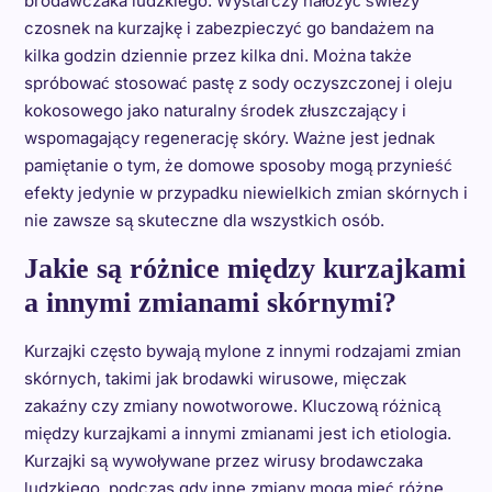
brodawczaka ludzkiego. Wystarczy nałożyć świeży
czosnek na kurzajkę i zabezpieczyć go bandażem na
kilka godzin dziennie przez kilka dni. Można także
spróbować stosować pastę z sody oczyszczonej i oleju
kokosowego jako naturalny środek złuszczający i
wspomagający regenerację skóry. Ważne jest jednak
pamiętanie o tym, że domowe sposoby mogą przynieść
efekty jedynie w przypadku niewielkich zmian skórnych i
nie zawsze są skuteczne dla wszystkich osób.
Jakie są różnice między kurzajkami
a innymi zmianami skórnymi?
Kurzajki często bywają mylone z innymi rodzajami zmian
skórnych, takimi jak brodawki wirusowe, mięczak
zakaźny czy zmiany nowotworowe. Kluczową różnicą
między kurzajkami a innymi zmianami jest ich etiologia.
Kurzajki są wywoływane przez wirusy brodawczaka
ludzkiego, podczas gdy inne zmiany mogą mieć różne