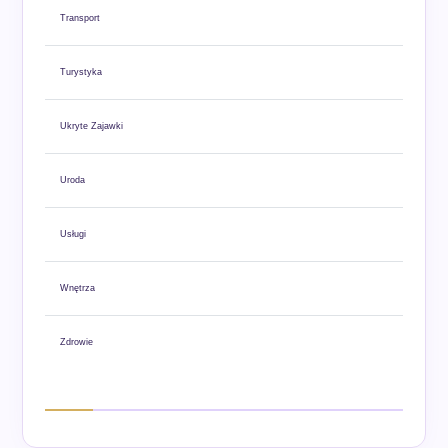
Transport
Turystyka
Ukryte Zajawki
Uroda
Usługi
Wnętrza
Zdrowie