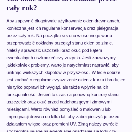
cały rok?
Aby zapewnić długotrwałe użytkowanie okien drewnianych,
konieczna jest ich regularna konserwacja oraz pielęgnacja
przez cały rok. Na początku sezonu wiosennego warto
przeprowadzić dokładny przegląd stanu okien po zimie.
Należy sprawdzić uszczelki oraz okuć pod kątem
ewentualnych uszkodzeń czy zużycia. Jeśli zauważymy
jakiekolwiek problemy, warto je natychmiast naprawić, aby
uniknąć większych kłopotów w przyszłości. W lecie dobrze
jest zadbać o regularne czyszczenie okien z kurzu i brudu, co
nie tylko poprawi ich wygląd, ale także wpłynie na ich
funkcjonalność. Jesień to czas na ponowną kontrolę stanu
uszczelek oraz okuć przed nadchodzącymi zimowymi
miesiącami. Warto również pomyśleć o malowaniu lub
impregnacji drewna co kilka lat, aby zabezpieczyć je przed
działaniem wilgoci oraz promieni UV. Zimą należy zwrócić
szczególną uwagę na ewentualne osadzanie się lodu czy