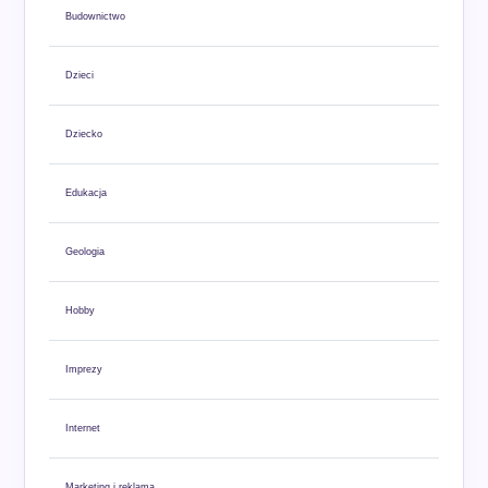
Budownictwo
Dzieci
Dziecko
Edukacja
Geologia
Hobby
Imprezy
Internet
Marketing i reklama