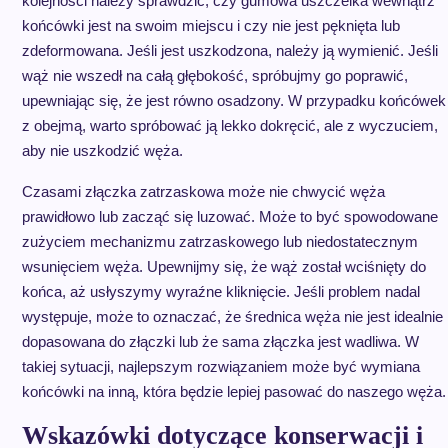
kolejności należy sprawdzić, czy gumowa uszczelka wewnątrz
końcówki jest na swoim miejscu i czy nie jest pęknięta lub
zdeformowana. Jeśli jest uszkodzona, należy ją wymienić. Jeśli
wąż nie wszedł na całą głębokość, spróbujmy go poprawić,
upewniając się, że jest równo osadzony. W przypadku końcówek
z obejmą, warto spróbować ją lekko dokręcić, ale z wyczuciem,
aby nie uszkodzić węża.
Czasami złączka zatrzaskowa może nie chwycić węża
prawidłowo lub zacząć się luzować. Może to być spowodowane
zużyciem mechanizmu zatrzaskowego lub niedostatecznym
wsunięciem węża. Upewnijmy się, że wąż został wciśnięty do
końca, aż usłyszymy wyraźne kliknięcie. Jeśli problem nadal
występuje, może to oznaczać, że średnica węża nie jest idealnie
dopasowana do złączki lub że sama złączka jest wadliwa. W
takiej sytuacji, najlepszym rozwiązaniem może być wymiana
końcówki na inną, która będzie lepiej pasować do naszego węża.
Wskazówki dotyczące konserwacji i