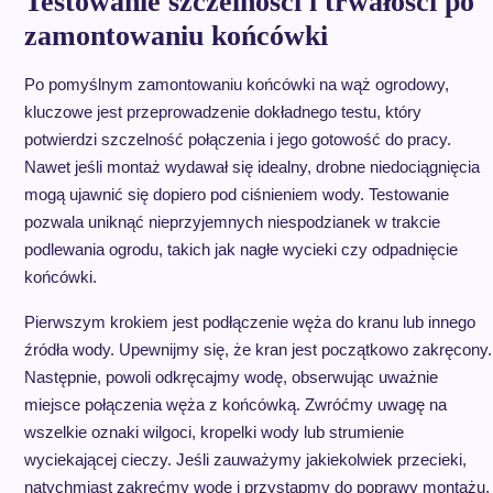
Testowanie szczelności i trwałości po
zamontowaniu końcówki
Po pomyślnym zamontowaniu końcówki na wąż ogrodowy,
kluczowe jest przeprowadzenie dokładnego testu, który
potwierdzi szczelność połączenia i jego gotowość do pracy.
Nawet jeśli montaż wydawał się idealny, drobne niedociągnięcia
mogą ujawnić się dopiero pod ciśnieniem wody. Testowanie
pozwala uniknąć nieprzyjemnych niespodzianek w trakcie
podlewania ogrodu, takich jak nagłe wycieki czy odpadnięcie
końcówki.
Pierwszym krokiem jest podłączenie węża do kranu lub innego
źródła wody. Upewnijmy się, że kran jest początkowo zakręcony.
Następnie, powoli odkręcajmy wodę, obserwując uważnie
miejsce połączenia węża z końcówką. Zwróćmy uwagę na
wszelkie oznaki wilgoci, kropelki wody lub strumienie
wyciekającej cieczy. Jeśli zauważymy jakiekolwiek przecieki,
natychmiast zakręćmy wodę i przystąpmy do poprawy montażu.