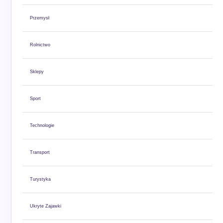
Przemysł
Rolnictwo
Sklepy
Sport
Technologie
Transport
Turystyka
Ukryte Zajawki