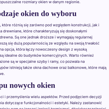
puszczalne rozmiary okien w danym regionie.
rodzaje okien do wyboru
 które różnią się zarówno pod względem konstrukcji, jak i
a drewniane, które charakteryzują się doskonałymi
 drewna. Są one jednak droższe i wymagają regularnej
ieszą się dużą popularnością ze względu na swoją trwałość
jna opcja, która łączy nowoczesny design z wysoką
 są idealne do budynków komercyjnych. Warto również
one są w specjalne szyby i ramy, co pozwala na
typów istnieją także okna dachowe oraz balkonowe, które mają
we.
upu nowych okien
i i przemyślenia wielu aspektów. Przed podjęciem decyzji
ia dotyczące funkcjonalności i estetyki. Należy zastanowić
 zależy nam na lepszej izolacji termicznej, dźwiękoszczelności