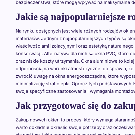
bezpieczeństwa, które mogą wpływać na maksymalne do
Jakie są najpopularniejsze 
Na rynku dostępnych jest wiele różnych rodzajów okien,
materiałów. Jednym z najpopularniejszych typów są okn
właściwościami izolacyjnymi oraz estetyką naturalnego
konserwacji. Alternatywą dla nich są okna PVC, które c
oraz niskie koszty utrzymania. Okna aluminiowe to kole
odpornością na warunki atmosferyczne, co sprawia, że
zwrócić uwagę na okna energooszczędne, które wyposaż
minimalizację strat ciepła. Oprócz tych podstawowych 
swoje specyficzne zastosowania i wymagania montażo
Jak przygotować się do zak
Zakup nowych okien to proces, który wymaga starannośc
warto dokładnie określić swoje potrzeby oraz oczekiwan
się nad tym, jakie cechy są dla nas najważniejsze – czy