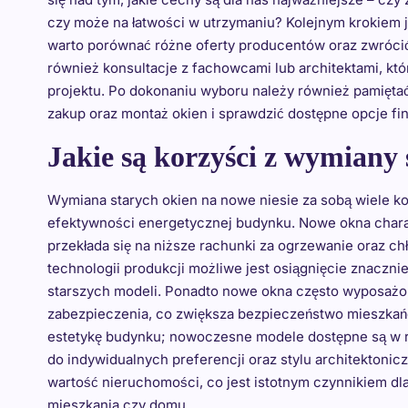
czy może na łatwości w utrzymaniu? Kolejnym krokiem j
warto porównać różne oferty producentów oraz zwróci
również konsultacje z fachowcami lub architektami, k
projektu. Po dokonaniu wyboru należy również pamiętać
zakup oraz montaż okien i sprawdzić dostępne opcje f
Jakie są korzyści z wymiany
Wymiana starych okien na nowe niesie za sobą wiele ko
efektywności energetycznej budynku. Nowe okna charak
przekłada się na niższe rachunki za ogrzewanie oraz 
technologii produkcji możliwe jest osiągnięcie znaczn
starszych modeli. Ponadto nowe okna często wyposaż
zabezpieczenia, co zwiększa bezpieczeństwo mieszkań
estetykę budynku; nowoczesne modele dostępne są w r
do indywidualnych preferencji oraz stylu architekton
wartość nieruchomości, co jest istotnym czynnikiem d
mieszkania czy domu.