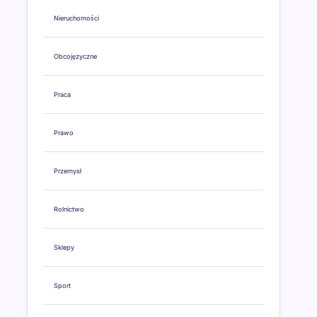
Nieruchomości
Obcojęzyczne
Praca
Prawo
Przemysł
Rolnictwo
Sklepy
Sport