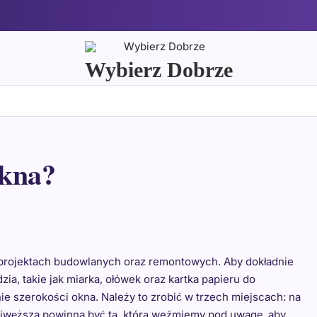
Wybierz Dobrze
okna?
 projektach budowlanych oraz remontowych. Aby dokładnie
a, takie jak miarka, ołówek oraz kartka papieru do
e szerokości okna. Należy to zrobić w trzech miejscach: na
najwęższa powinna być tą, którą weźmiemy pod uwagę, aby