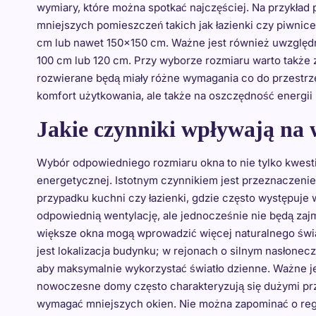
wymiary, które można spotkać najczęściej. Na przykład
mniejszych pomieszczeń takich jak łazienki czy piwnic
cm lub nawet 150×150 cm. Ważne jest również uwzględ
100 cm lub 120 cm. Przy wyborze rozmiaru warto także 
rozwierane będą miały różne wymagania co do przestrze
komfort użytkowania, ale także na oszczędność energii 
Jakie czynniki wpływają na
Wybór odpowiedniego rozmiaru okna to nie tylko kwestia
energetycznej. Istotnym czynnikiem jest przeznaczen
przypadku kuchni czy łazienki, gdzie często występuje 
odpowiednią wentylację, ale jednocześnie nie będą zajm
większe okna mogą wprowadzić więcej naturalnego świa
jest lokalizacja budynku; w rejonach o silnym nasłone
aby maksymalnie wykorzystać światło dzienne. Ważne j
nowoczesne domy często charakteryzują się dużymi pr
wymagać mniejszych okien. Nie można zapominać o re