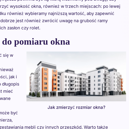
zyć wysokość okna, również w trzech miejscach: po lewej
adku również wybieramy najniższą wartość, aby zapewnić
dobrze jest również zwrócić uwagę na grubość ramy
ch zasłon czy rolet.
e do pomiaru okna
ć się w
onieważ
ci, jak i
b długopis
st mieć
owane
Jak zmierzyć rozmiar okna?
 może być
ierza,
rzestawiania mebli czy innych przeszkód. Warto także