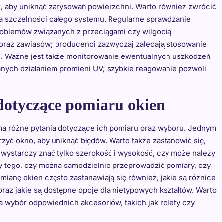
k, aby uniknąć zarysowań powierzchni. Warto również zwrócić
la szczelności całego systemu. Regularne sprawdzanie
roblemów związanych z przeciągami czy wilgocią
oraz zawiasów; producenci zazwyczaj zalecają stosowanie
u. Ważne jest także monitorowanie ewentualnych uszkodzeń
ych działaniem promieni UV; szybkie reagowanie pozwoli
 dotyczące pomiaru okien
a różne pytania dotyczące ich pomiaru oraz wyboru. Jednym
rzyć okno, aby uniknąć błędów. Warto także zastanowić się,
 wystarczy znać tylko szerokość i wysokość, czy może należy
y tego, czy można samodzielnie przeprowadzić pomiary, czy
mianę okien często zastanawiają się również, jakie są różnice
az jakie są dostępne opcje dla nietypowych kształtów. Warto
a wybór odpowiednich akcesoriów, takich jak rolety czy