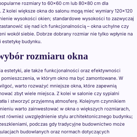
 popularne rozmiary to 60×60 cm lub 80×80 cm dla
e. Z kolei większe okna do salonu mogą mieć wymiary 120×120
nienie wysokości okien; standardowe wysokości to zazwyczaj
zastanowić się nad ich funkcjonalnością – okna uchylne czy
ni wokół siebie. Dobrze dobrany rozmiar nie tylko wpłynie na
i estetykę budynku.
 wybór rozmiaru okna
 estetyki, ale także funkcjonalności oraz efektywności
ie pomieszczenia, w którym okno ma być zamontowane. W
wilgoć, warto rozważyć mniejsze okna, które zapewnią
ować zbyt wiele miejsca. Z kolei w salonie czy sypialni
tła i stworzyć przyjemną atmosferę. Kolejnym czynnikiem
cznieniu warto zainwestować w okna o większych rozmiarach,
est również uwzględnienie stylu architektonicznego budynku;
zeszkleniami, podczas gdy tradycyjne budownictwo może
gulacjach budowlanych oraz normach dotyczących