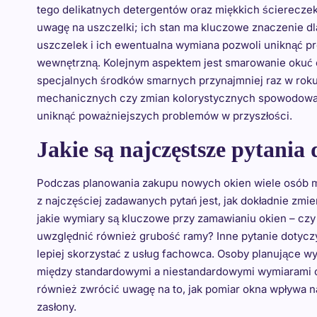
tego delikatnych detergentów oraz miękkich ścierecze
uwagę na uszczelki; ich stan ma kluczowe znaczenie d
uszczelek i ich ewentualna wymiana pozwoli uniknąć p
wewnętrzną. Kolejnym aspektem jest smarowanie okuć 
specjalnych środków smarnych przynajmniej raz w rok
mechanicznych czy zmian kolorystycznych spowodowan
uniknąć poważniejszych problemów w przyszłości.
Jakie są najczęstsze pytania
Podczas planowania zakupu nowych okien wiele osób m
z najczęściej zadawanych pytań jest, jak dokładnie zmie
jakie wymiary są kluczowe przy zamawianiu okien – czy
uwzględnić również grubość ramy? Inne pytanie dotycz
lepiej skorzystać z usług fachowca. Osoby planujące wy
między standardowymi a niestandardowymi wymiarami or
również zwrócić uwagę na to, jak pomiar okna wpływa n
zasłony.