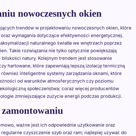
aniu nowoczesnych okien
ujących trendów w projektowaniu nowoczesnych okien, które
w oraz wymagania dotyczące efektywności energetycznej.
aksymalizacji naturalnego światła we wnętrzach poprzez
n. Takie rozwiązania nie tylko optycznie powiększają
i bliskości natury. Kolejnym trendem jest stosowanie
czy hartowane, które zapewniają lepszą izolację termiczną
również inteligentne systemy zarządzania oknami, które
ależności od warunków atmosferycznych czy poziomu
ekologiczną społeczeństwa; coraz więcej producentów
ologie zmniejszające zużycie energii podczas produkcji.
h zamontowaniu
lemowo, ważne jest ich odpowiednie użytkowanie oraz
regularne czyszczenie szyb oraz ram; najlepiej używać do