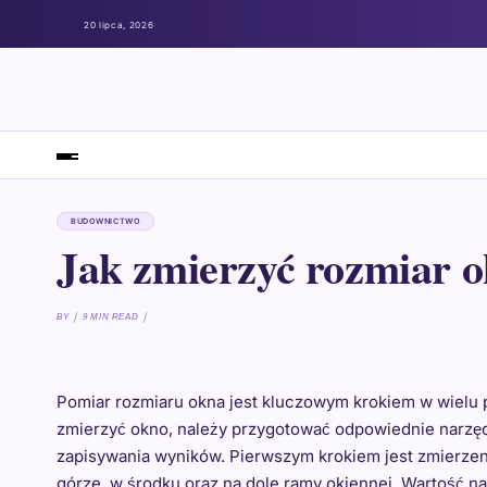
20 lipca, 2026
BUDOWNICTWO
Jak zmierzyć rozmiar 
BY
9 MIN READ
Pomiar rozmiaru okna jest kluczowym krokiem w wielu
zmierzyć okno, należy przygotować odpowiednie narzędzi
zapisywania wyników. Pierwszym krokiem jest zmierzeni
górze, w środku oraz na dole ramy okiennej. Wartość 