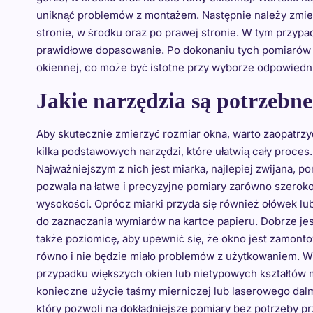
uniknąć problemów z montażem. Następnie należy zmier
stronie, w środku oraz po prawej stronie. W tym przyp
prawidłowe dopasowanie. Po dokonaniu tych pomiarów 
okiennej, co może być istotne przy wyborze odpowiedni
Jakie narzędzia są potrzebn
Aby skutecznie zmierzyć rozmiar okna, warto zaopatrzy
kilka podstawowych narzędzi, które ułatwią cały proces.
Najważniejszym z nich jest miarka, najlepiej zwijana, p
pozwala na łatwe i precyzyjne pomiary zarówno szerokoś
wysokości. Oprócz miarki przyda się również ołówek lu
do zaznaczania wymiarów na kartce papieru. Dobrze je
także poziomicę, aby upewnić się, że okno jest zamont
równo i nie będzie miało problemów z użytkowaniem. W
przypadku większych okien lub nietypowych kształtów
konieczne użycie taśmy mierniczej lub laserowego dalm
który pozwoli na dokładniejsze pomiary bez potrzeby p