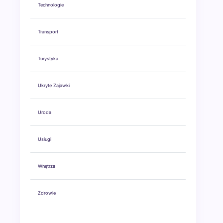
Technologie
Transport
Turystyka
Ukryte Zajawki
Uroda
Usługi
Wnętrza
Zdrowie