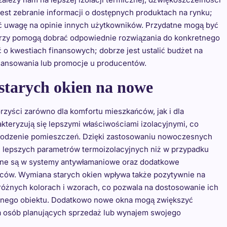
est zebranie informacji o dostępnych produktach na rynku;
ć uwagę na opinie innych użytkowników. Przydatne mogą być
tórzy pomogą dobrać odpowiednie rozwiązania do konkretnego
 o kwestiach finansowych; dobrze jest ustalić budżet na
inansowania lub promocje u producentów.
 starych okien na nowe
rzyści zarówno dla komfortu mieszkańców, jak i dla
teryzują się lepszymi właściwościami izolacyjnymi, co
chłodzenie pomieszczeń. Dzięki zastosowaniu nowoczesnych
ie lepszych parametrów termoizolacyjnych niż w przypadku
one są w systemy antywłamaniowe oraz dodatkowe
ców. Wymiana starych okien wpływa także pozytywnie na
óżnych kolorach i wzorach, co pozwala na dostosowanie ich
icznego obiektu. Dodatkowo nowe okna mogą zwiększyć
la osób planujących sprzedaż lub wynajem swojego