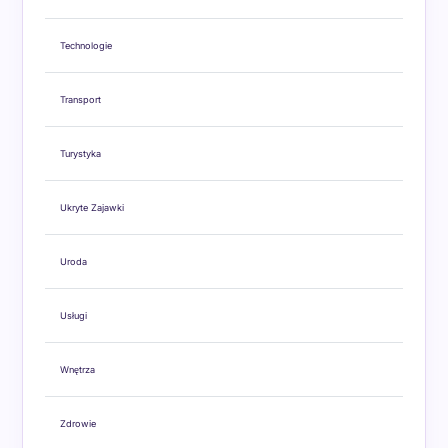
Technologie
Transport
Turystyka
Ukryte Zajawki
Uroda
Usługi
Wnętrza
Zdrowie