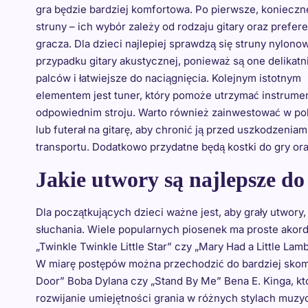
gra będzie bardziej komfortowa. Po pierwsze, konieczn
struny – ich wybór zależy od rodzaju gitary oraz prefere
gracza. Dla dzieci najlepiej sprawdzą się struny nylono
przypadku gitary akustycznej, ponieważ są one delikatn
palców i łatwiejsze do naciągnięcia. Kolejnym istotnym
elementem jest tuner, który pomoże utrzymać instrume
odpowiednim stroju. Warto również zainwestować w p
lub futerał na gitarę, aby chronić ją przed uszkodzenia
transportu. Dodatkowo przydatne będą kostki do gry or
Jakie utwory są najlepsze do
Dla początkujących dzieci ważne jest, aby grały utwory
słuchania. Wiele popularnych piosenek ma proste akordy 
„Twinkle Twinkle Little Star” czy „Mary Had a Little L
W miarę postępów można przechodzić do bardziej skomp
Door” Boba Dylana czy „Stand By Me” Bena E. Kinga, kt
rozwijanie umiejętności grania w różnych stylach muzy