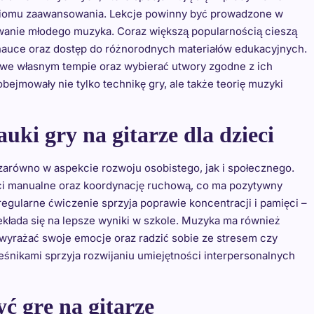
oziomu zaawansowania. Lekcje powinny być prowadzone w
wanie młodego muzyka. Coraz większą popularnością cieszą
w nauce oraz dostęp do różnorodnych materiałów edukacyjnych.
 we własnym tempie oraz wybierać utwory zgodne z ich
ejmowały nie tylko technikę gry, ale także teorię muzyki
auki gry na gitarze dla dzieci
i zarówno w aspekcie rozwoju osobistego, jak i społecznego.
ci manualne oraz koordynację ruchową, co ma pozytywny
gularne ćwiczenie sprzyja poprawie koncentracji i pamięci –
ekłada się na lepsze wyniki w szkole. Muzyka ma również
ą wyrażać swoje emocje oraz radzić sobie ze stresem czy
ieśnikami sprzyja rozwijaniu umiejętności interpersonalnych
yć grę na gitarze