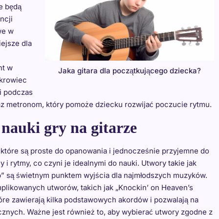
e będą
ncji
we w
iejsze dla
nt w
Jaka gitara dla początkującego dziecka?
okrowiec
mi podczas
az metronom, który pomoże dziecku rozwijać poczucie rytmu.
 nauki gry na gitarze
, które są proste do opanowania i jednocześnie przyjemne do
i rytmy, co czyni je idealnymi do nauki. Utwory takie jak
amb” są świetnym punktem wyjścia dla najmłodszych muzyków.
likowanych utworów, takich jak „Knockin’ on Heaven’s
óre zawierają kilka podstawowych akordów i pozwalają na
cznych. Ważne jest również to, aby wybierać utwory zgodne z