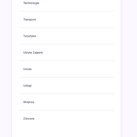
Technologie
Transport
Turystyka
Ukryte Zajawki
Uroda
Usługi
Wnętrza
Zdrowie