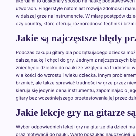
akordami to doskonały sposób na naukę podstawowych 
utworach. Fingerstyle natomiast rozwija zdolności manu
w dalszej grze na instrumencie. W miarę postępów dziec
czy country, które oferują różnorodność technik i brzmi
Jakie są najczęstsze błędy pr
Podczas zakupu gitary dla początkującego dziecka moż
dalszą naukę i chęci do gry. Jednym z najczęstszych b
zniechęcić dziecko do nauki ze względu na trudności w 
wielkości do wzrostu i wieku dziecka. Innym problemem je
brzmieć, ale także sprawiać trudności w grze przez nie
kierują się jedynie ceną instrumentu, zapominając o je
gitary bez wcześniejszego przetestowania jej przez dz
Jakie lekcje gry na gitarze są
Wybór odpowiednich lekcji gry na gitarze dla dzieci 
oraz motywacji do nauki. Warto poszukać nauczycieli lub