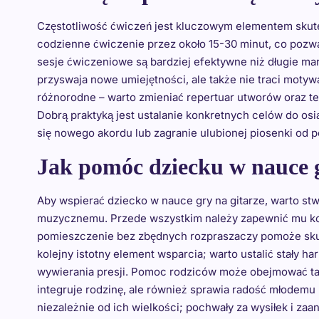
Częstotliwość ćwiczeń jest kluczowym elementem skutecz
codzienne ćwiczenie przez około 15-30 minut, co pozwa
sesje ćwiczeniowe są bardziej efektywne niż długie mara
przyswaja nowe umiejętności, ale także nie traci motywa
różnorodne – warto zmieniać repertuar utworów oraz t
Dobrą praktyką jest ustalanie konkretnych celów do os
się nowego akordu lub zagranie ulubionej piosenki od 
Jak pomóc dziecku w nauce g
Aby wspierać dziecko w nauce gry na gitarze, warto st
muzycznemu. Przede wszystkim należy zapewnić mu kom
pomieszczenie bez zbędnych rozpraszaczy pomoże skupi
kolejny istotny element wsparcia; warto ustalić stały 
wywierania presji. Pomoc rodziców może obejmować tak
integruje rodzinę, ale również sprawia radość młodem
niezależnie od ich wielkości; pochwały za wysiłek i z