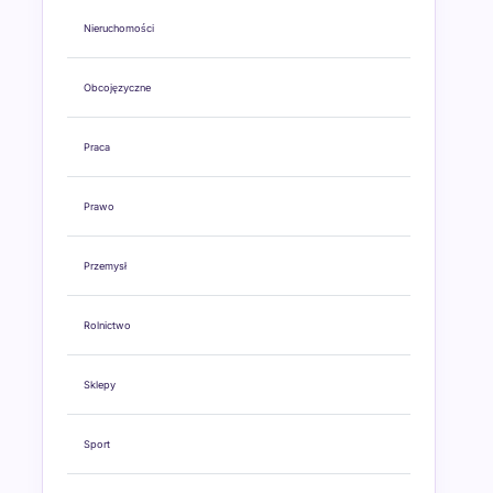
Nieruchomości
Obcojęzyczne
Praca
Prawo
Przemysł
Rolnictwo
Sklepy
Sport