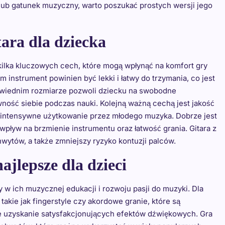
 lub gatunek muzyczny, warto poszukać prostych wersji jego
ara dla dziecka
 kilka kluczowych cech, które mogą wpłynąć na komfort gry
instrument powinien być lekki i łatwy do trzymania, co jest
powiednim rozmiarze pozwoli dziecku na swobodne
ność siebie podczas nauki. Kolejną ważną cechą jest jakość
ć intensywne użytkowanie przez młodego muzyka. Dobrze jest
wpływ na brzmienie instrumentu oraz łatwość grania. Gitara z
ytów, a także zmniejszy ryzyko kontuzji palców.
najlepsze dla dzieci
y w ich muzycznej edukacji i rozwoju pasji do muzyki. Dla
akie jak fingerstyle czy akordowe granie, które są
e uzyskanie satysfakcjonujących efektów dźwiękowych. Gra