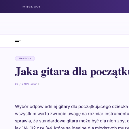
19 lipca, 2026
EDUKACJA
Jaka gitara dla począt
BY
9 MIN READ
Wybór odpowiedniej gitary dla początkującego dziecka
wszystkim warto zwrócić uwagę na rozmiar instrumentu,
sprawia, że standardowa gitara może być dla nich zbyt 
jak 1/4, 1/2 czy 3/4, które są idealne dla młodszych m