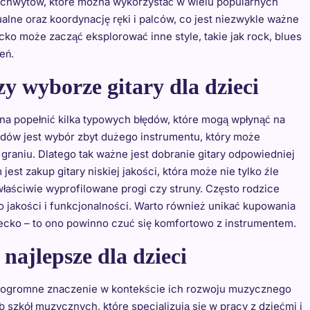
chwytów, które można wykorzystać w wielu popularnych
alne oraz koordynację ręki i palców, co jest niezwykle ważne
ko może zacząć eksplorować inne style, takie jak rock, blues
eń.
zy wyborze gitary dla dzieci
na popełnić kilka typowych błędów, które mogą wpłynąć na
łędów jest wybór zbyt dużego instrumentu, który może
graniu. Dlatego tak ważne jest dobranie gitary odpowiedniej
st zakup gitary niskiej jakości, która może nie tylko źle
właściwie wyprofilowane progi czy struny. Często rodzice
go jakości i funkcjonalności. Warto również unikać kupowania
iecko – to ono powinno czuć się komfortowo z instrumentem.
 najlepsze dla dzieci
ma ogromne znaczenie w kontekście ich rozwoju muzycznego
 szkół muzycznych, które specjalizują się w pracy z dziećmi i