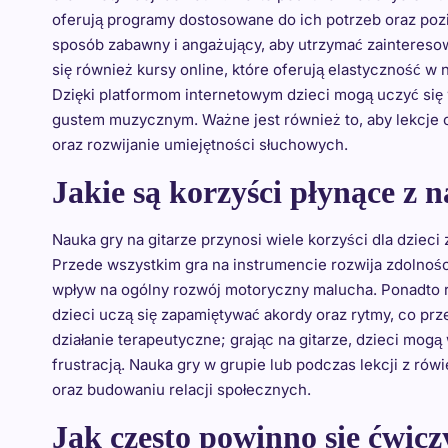
oferują programy dostosowane do ich potrzeb oraz p
sposób zabawny i angażujący, aby utrzymać zaintereso
się również kursy online, które oferują elastyczność 
Dzięki platformom internetowym dzieci mogą uczyć się
gustem muzycznym. Ważne jest również to, aby lekcje ob
oraz rozwijanie umiejętności słuchowych.
Jakie są korzyści płynące z n
Nauka gry na gitarze przynosi wiele korzyści dla dziec
Przede wszystkim gra na instrumencie rozwija zdolnoś
wpływ na ogólny rozwój motoryczny malucha. Ponadto re
dzieci uczą się zapamiętywać akordy oraz rytmy, co prz
działanie terapeutyczne; grając na gitarze, dzieci mog
frustracją. Nauka gry w grupie lub podczas lekcji z rów
oraz budowaniu relacji społecznych.
Jak często powinno się ćwicz