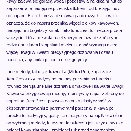
kawy zalewa się gorącą wodą i pozostawia na kilka minut do
zaparzenia, a następnie przeciska tłokiem, oddzielając fusy
od naparu. French press nie używa papierowych filtrów, co
oznacza, że do naparu przenika więcej olejków kawowych,
nadając mu bogatszy smak i teksturę. Jest to metoda prosta
w użyciu, która pozwala na eksperymentowanie z różnymi
rodzajami ziaren i stopniami mielenia, choć wymaga nieco
więcej uwagi w kwestii precyzyjnego dozowania i czasu
parzenia, aby uniknąć nadmiernej goryczy.
Inne metody, takie jak kawiarka (Moka Pot), zaparzacz
AeroPress czy tradycyjne metody parzenia po turecku,
również oferują unikalne doznania smakowe i są warte uwagi.
Kawiarka przygotowuje mocny, intensywny napar zbliżony do
espresso, AeroPress pozwala na dużą elastyczność w
eksperymentowaniu z parametrami parzenia, a kawa po
turecku to tradycyjny, gęsty i aromatyczny napój. Niezależnie
od wybranej metody, kluczem do sukcesu jest użycie świeżo
palonej kawy ziarnistej, zmielonej tuż przed zaparzeniem,