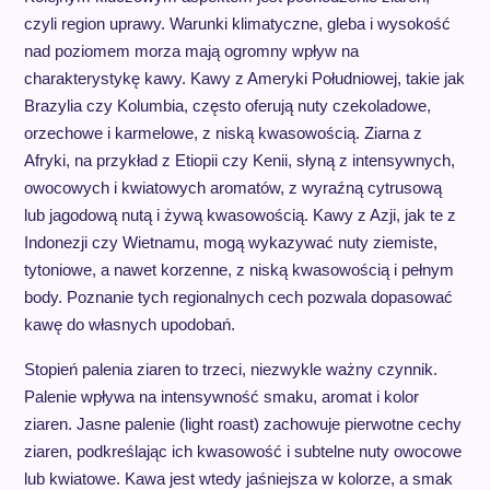
czyli region uprawy. Warunki klimatyczne, gleba i wysokość
nad poziomem morza mają ogromny wpływ na
charakterystykę kawy. Kawy z Ameryki Południowej, takie jak
Brazylia czy Kolumbia, często oferują nuty czekoladowe,
orzechowe i karmelowe, z niską kwasowością. Ziarna z
Afryki, na przykład z Etiopii czy Kenii, słyną z intensywnych,
owocowych i kwiatowych aromatów, z wyraźną cytrusową
lub jagodową nutą i żywą kwasowością. Kawy z Azji, jak te z
Indonezji czy Wietnamu, mogą wykazywać nuty ziemiste,
tytoniowe, a nawet korzenne, z niską kwasowością i pełnym
body. Poznanie tych regionalnych cech pozwala dopasować
kawę do własnych upodobań.
Stopień palenia ziaren to trzeci, niezwykle ważny czynnik.
Palenie wpływa na intensywność smaku, aromat i kolor
ziaren. Jasne palenie (light roast) zachowuje pierwotne cechy
ziaren, podkreślając ich kwasowość i subtelne nuty owocowe
lub kwiatowe. Kawa jest wtedy jaśniejsza w kolorze, a smak