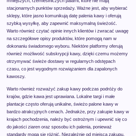
mniejszych, rzemieślniczych palarni, które nie mają
stacjonarnych punktów sprzedaży. Ważne jest, aby wybierać
sklepy, które jasno komunikują datę palenia kawy i oferują
szybką wysyłkę, aby zapewnić maksymalną świeżość.
Warto również czytać opinie innych klientów i zwracać uwagę
na szczegółowe opisy produktów, które pomogą nam w
dokonaniu świadomego wyboru. Niektóre platformy oferują
również możliwość subskrypcji kawy, dzięki czemu możemy
otrzymywać świeże dostawy w regularnych odstępach
czasu, co jest wygodnym rozwiązaniem dla zapalonych
kawoszy.
Warto również rozważyć zakup kawy podczas podróży do
krajów, gdzie kawa jest uprawiana. Lokalne targi i małe
plantacje często oferują unikalne, świeżo palone kawy w
bardzo atrakcyjnych cenach. Jednakże, przy zakupie kawy w
krajach pochodzenia, należy być ostrożnym i upewnić się co
do jakości ziaren oraz sposobu ich palenia, ponieważ
standardy mogą się różnić. Niezależnie od miejsca zakupu,