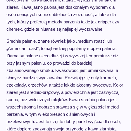
ziaren. Kawa jasno palona jest doskonałym wyborem dla
osób ceniących sobie subtelność i złożoność, a także dla
tych, którzy preferują metody parzenia takie jak dripper czy
chemex, gdzie te niuanse są najlepiej wyczuwalne.
Średnie palenie, znane również jako „medium roast” lub
„American roast”, to najbardziej popularny stopień palenia.
Ziarna są palone nieco dłużej i w wyższej temperaturze niż
przy jasnym paleniu, co prowadzi do bardziej
zbalansowanego smaku. Kwasowość jest umiarkowana, a
słodycz bardziej wyczuwalna. Rozwijają się nuty karmelu,
czekolady, orzechów, a także lekkie akcenty owocowe. Kolor
ziaren jest średnio-brązowy, a powierzchnia jest zazwyczaj
sucha, bez widocznych olejków. Kawa średnio palona jest
wszechstronna i dobrze sprawdza się w większości metod
parzenia, w tym w ekspresach ciśnieniowych i
przelewowych. Jest to często dobry punkt wyjścia dla osób,
które dopiero zaczynają swoją przygodę z kawą ziarnistą,