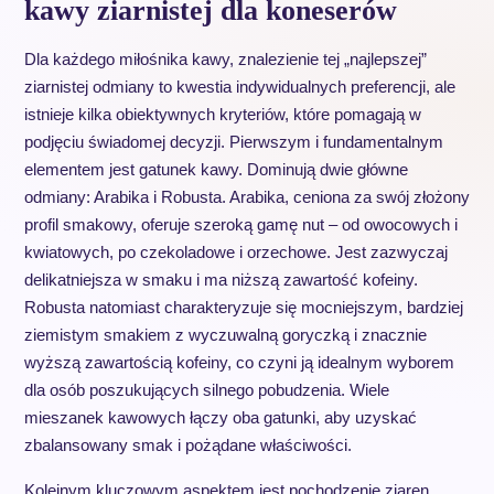
kawy ziarnistej dla koneserów
Dla każdego miłośnika kawy, znalezienie tej „najlepszej”
ziarnistej odmiany to kwestia indywidualnych preferencji, ale
istnieje kilka obiektywnych kryteriów, które pomagają w
podjęciu świadomej decyzji. Pierwszym i fundamentalnym
elementem jest gatunek kawy. Dominują dwie główne
odmiany: Arabika i Robusta. Arabika, ceniona za swój złożony
profil smakowy, oferuje szeroką gamę nut – od owocowych i
kwiatowych, po czekoladowe i orzechowe. Jest zazwyczaj
delikatniejsza w smaku i ma niższą zawartość kofeiny.
Robusta natomiast charakteryzuje się mocniejszym, bardziej
ziemistym smakiem z wyczuwalną goryczką i znacznie
wyższą zawartością kofeiny, co czyni ją idealnym wyborem
dla osób poszukujących silnego pobudzenia. Wiele
mieszanek kawowych łączy oba gatunki, aby uzyskać
zbalansowany smak i pożądane właściwości.
Kolejnym kluczowym aspektem jest pochodzenie ziaren,