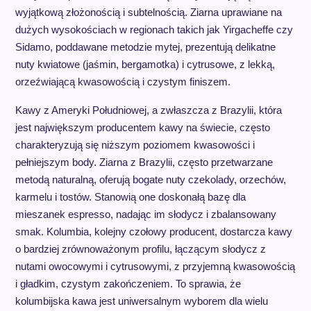
wyjątkową złożonością i subtelnością. Ziarna uprawiane na
dużych wysokościach w regionach takich jak Yirgacheffe czy
Sidamo, poddawane metodzie mytej, prezentują delikatne
nuty kwiatowe (jaśmin, bergamotka) i cytrusowe, z lekką,
orzeźwiającą kwasowością i czystym finiszem.
Kawy z Ameryki Południowej, a zwłaszcza z Brazylii, która
jest największym producentem kawy na świecie, często
charakteryzują się niższym poziomem kwasowości i
pełniejszym body. Ziarna z Brazylii, często przetwarzane
metodą naturalną, oferują bogate nuty czekolady, orzechów,
karmelu i tostów. Stanowią one doskonałą bazę dla
mieszanek espresso, nadając im słodycz i zbalansowany
smak. Kolumbia, kolejny czołowy producent, dostarcza kawy
o bardziej zrównoważonym profilu, łączącym słodycz z
nutami owocowymi i cytrusowymi, z przyjemną kwasowością
i gładkim, czystym zakończeniem. To sprawia, że
kolumbijska kawa jest uniwersalnym wyborem dla wielu