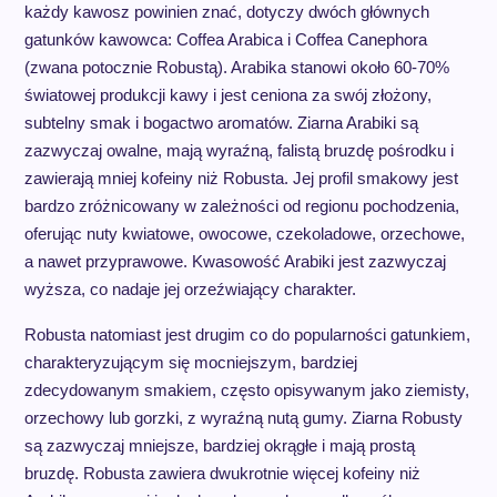
każdy kawosz powinien znać, dotyczy dwóch głównych
gatunków kawowca: Coffea Arabica i Coffea Canephora
(zwana potocznie Robustą). Arabika stanowi około 60-70%
światowej produkcji kawy i jest ceniona za swój złożony,
subtelny smak i bogactwo aromatów. Ziarna Arabiki są
zazwyczaj owalne, mają wyraźną, falistą bruzdę pośrodku i
zawierają mniej kofeiny niż Robusta. Jej profil smakowy jest
bardzo zróżnicowany w zależności od regionu pochodzenia,
oferując nuty kwiatowe, owocowe, czekoladowe, orzechowe,
a nawet przyprawowe. Kwasowość Arabiki jest zazwyczaj
wyższa, co nadaje jej orzeźwiający charakter.
Robusta natomiast jest drugim co do popularności gatunkiem,
charakteryzującym się mocniejszym, bardziej
zdecydowanym smakiem, często opisywanym jako ziemisty,
orzechowy lub gorzki, z wyraźną nutą gumy. Ziarna Robusty
są zazwyczaj mniejsze, bardziej okrągłe i mają prostą
bruzdę. Robusta zawiera dwukrotnie więcej kofeiny niż