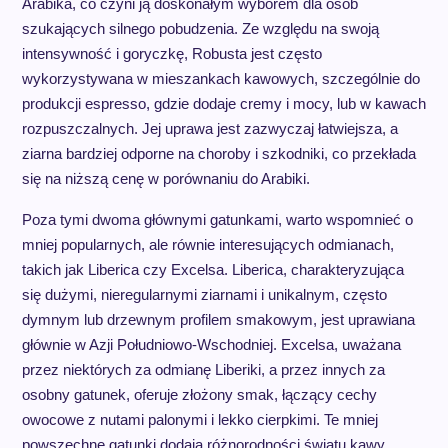
Arabika, co czyni ją doskonałym wyborem dla osób
szukających silnego pobudzenia. Ze względu na swoją
intensywność i goryczkę, Robusta jest często
wykorzystywana w mieszankach kawowych, szczególnie do
produkcji espresso, gdzie dodaje cremy i mocy, lub w kawach
rozpuszczalnych. Jej uprawa jest zazwyczaj łatwiejsza, a
ziarna bardziej odporne na choroby i szkodniki, co przekłada
się na niższą cenę w porównaniu do Arabiki.
Poza tymi dwoma głównymi gatunkami, warto wspomnieć o
mniej popularnych, ale równie interesujących odmianach,
takich jak Liberica czy Excelsa. Liberica, charakteryzująca
się dużymi, nieregularnymi ziarnami i unikalnym, często
dymnym lub drzewnym profilem smakowym, jest uprawiana
głównie w Azji Południowo-Wschodniej. Excelsa, uważana
przez niektórych za odmianę Liberiki, a przez innych za
osobny gatunek, oferuje złożony smak, łączący cechy
owocowe z nutami palonymi i lekko cierpkimi. Te mniej
powszechne gatunki dodają różnorodności światu kawy