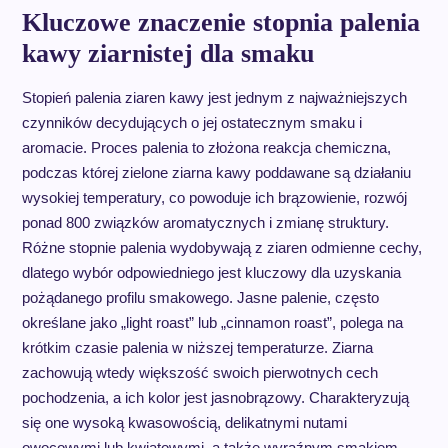
Kluczowe znaczenie stopnia palenia
kawy ziarnistej dla smaku
Stopień palenia ziaren kawy jest jednym z najważniejszych
czynników decydujących o jej ostatecznym smaku i
aromacie. Proces palenia to złożona reakcja chemiczna,
podczas której zielone ziarna kawy poddawane są działaniu
wysokiej temperatury, co powoduje ich brązowienie, rozwój
ponad 800 związków aromatycznych i zmianę struktury.
Różne stopnie palenia wydobywają z ziaren odmienne cechy,
dlatego wybór odpowiedniego jest kluczowy dla uzyskania
pożądanego profilu smakowego. Jasne palenie, często
określane jako „light roast” lub „cinnamon roast”, polega na
krótkim czasie palenia w niższej temperaturze. Ziarna
zachowują wtedy większość swoich pierwotnych cech
pochodzenia, a ich kolor jest jasnobrązowy. Charakteryzują
się one wysoką kwasowością, delikatnymi nutami
owocowymi lub kwiatowymi, a także wyraźnym smakiem