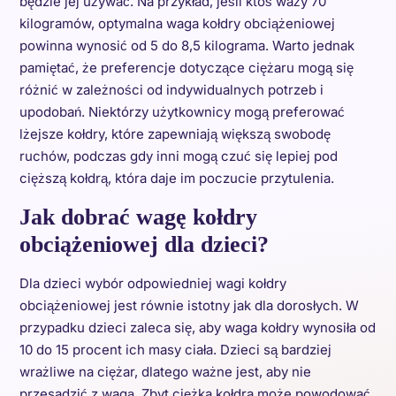
będzie jej używać. Na przykład, jeśli ktoś waży 70
kilogramów, optymalna waga kołdry obciążeniowej
powinna wynosić od 5 do 8,5 kilograma. Warto jednak
pamiętać, że preferencje dotyczące ciężaru mogą się
różnić w zależności od indywidualnych potrzeb i
upodobań. Niektórzy użytkownicy mogą preferować
lżejsze kołdry, które zapewniają większą swobodę
ruchów, podczas gdy inni mogą czuć się lepiej pod
cięższą kołdrą, która daje im poczucie przytulenia.
Jak dobrać wagę kołdry
obciążeniowej dla dzieci?
Dla dzieci wybór odpowiedniej wagi kołdry
obciążeniowej jest równie istotny jak dla dorosłych. W
przypadku dzieci zaleca się, aby waga kołdry wynosiła od
10 do 15 procent ich masy ciała. Dzieci są bardziej
wrażliwe na ciężar, dlatego ważne jest, aby nie
przesadzić z wagą. Zbyt ciężka kołdra może powodować