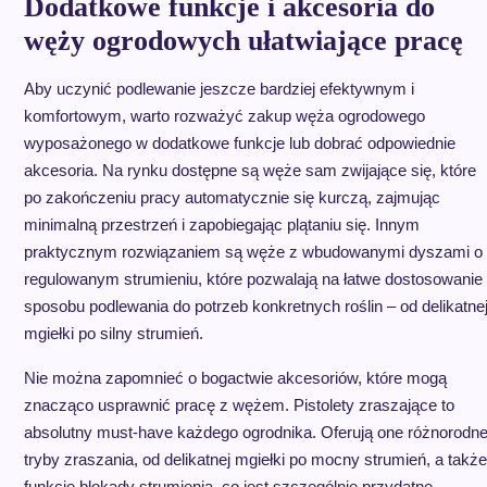
Dodatkowe funkcje i akcesoria do
węży ogrodowych ułatwiające pracę
Aby uczynić podlewanie jeszcze bardziej efektywnym i
komfortowym, warto rozważyć zakup węża ogrodowego
wyposażonego w dodatkowe funkcje lub dobrać odpowiednie
akcesoria. Na rynku dostępne są węże sam zwijające się, które
po zakończeniu pracy automatycznie się kurczą, zajmując
minimalną przestrzeń i zapobiegając plątaniu się. Innym
praktycznym rozwiązaniem są węże z wbudowanymi dyszami o
regulowanym strumieniu, które pozwalają na łatwe dostosowanie
sposobu podlewania do potrzeb konkretnych roślin – od delikatne
mgiełki po silny strumień.
Nie można zapomnieć o bogactwie akcesoriów, które mogą
znacząco usprawnić pracę z wężem. Pistolety zraszające to
absolutny must-have każdego ogrodnika. Oferują one różnorodn
tryby zraszania, od delikatnej mgiełki po mocny strumień, a także
funkcję blokady strumienia, co jest szczególnie przydatne