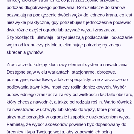
podczas długotrwałego podlewania. Rozdzielacze do kranów
pozwalają na podłączenie dwóch węży do jednego kranu, co jest
niezwykle praktyczne, gdy potrzebujesz jednocześnie podlewać
dwie różne części ogrodu lub używać węża i zraszacza.
Szybkozłączki ułatwiają i przyspieszają podłączanie i odłączanie
węża od kranu czy pistoletu, eliminując potrzebę ręcznego
skręcania gwintów.
Zraszacze to kolejny kluczowy element systemu nawadniania.
Dostępne są w wielu wariantach: stacjonarne, obrotowe,
pulsacyjne, wahadłowe, a także specjalistyczne zraszacze do
podlewania trawników, rabat czy roślin doniczkowych. Wybór
odpowiedniego zraszacza zależy od wielkości i kształtu obszaru,
który chcesz nawodnić, a także od rodzaju roślin. Warto również
zainwestować w uchwyty lub stojaki do węży, które pomogą
utrzymać porządek w ogrodzie i zapobiec uszkodzeniom węża.
Pamiętaj, że wybór akcesoriów powinien być dopasowany do
średnicy i typu Twojego węża, aby zapewnić ich pełną