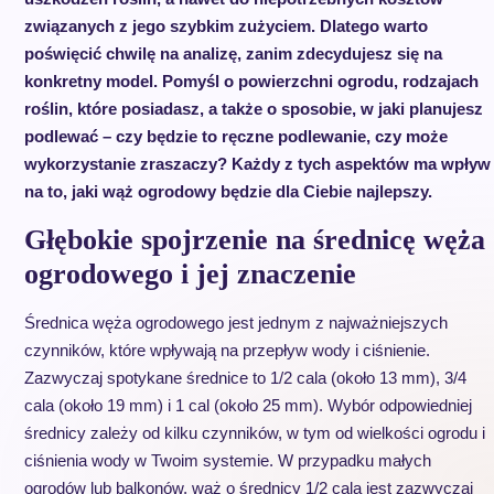
związanych z jego szybkim zużyciem. Dlatego warto
poświęcić chwilę na analizę, zanim zdecydujesz się na
konkretny model. Pomyśl o powierzchni ogrodu, rodzajach
roślin, które posiadasz, a także o sposobie, w jaki planujesz
podlewać – czy będzie to ręczne podlewanie, czy może
wykorzystanie zraszaczy? Każdy z tych aspektów ma wpływ
na to, jaki wąż ogrodowy będzie dla Ciebie najlepszy.
Głębokie spojrzenie na średnicę węża
ogrodowego i jej znaczenie
Średnica węża ogrodowego jest jednym z najważniejszych
czynników, które wpływają na przepływ wody i ciśnienie.
Zazwyczaj spotykane średnice to 1/2 cala (około 13 mm), 3/4
cala (około 19 mm) i 1 cal (około 25 mm). Wybór odpowiedniej
średnicy zależy od kilku czynników, w tym od wielkości ogrodu i
ciśnienia wody w Twoim systemie. W przypadku małych
ogrodów lub balkonów, wąż o średnicy 1/2 cala jest zazwyczaj