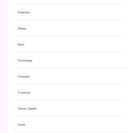
Rolnictwo
Sklepy
Sport
Technologie
Transport
Turystyka
Ukryte Zajawki
Uroda