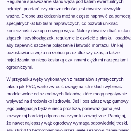
Regularne sprawdzanie stanu węża pod kątem ewentualnych
pęknięć, przetarć czy nieszczelności jest również niezwykle
ważne. Drobne uszkodzenia można często naprawić za pomocą
specjalnych łat lub taśm naprawczych, co pozwoli uniknąć
konieczności zakupu nowego węża. Należy również dbać o stan
złączek i szybkozłączek, regularnie je czyścić z piasku i osadów
aby zapewnić szczelne połączenie i łatwość montażu. Unikaj
pozostawiania węża na słońcu przez dłuższy czas, a także
najeżdżania na niego kosiarką czy innymi ciężkimi narzędziami
ogrodniczymi.
W przypadku węży wykonanych z materiałów syntetycznych,
takich jak PVC, warto zwrócić uwagę na ich skład i wybierać
modele wolne od szkodliwych ftalanów, które mogą negatywnie
wpływać na środowisko i zdrowie. Jeśli posiadasz wąż gumowy,
jego pielęgnacja będzie nieco prostsza, ponieważ guma jest
zazwyczaj bardziej odporna na czynniki zewnętrzne. Pamiętaj,
że nawet najlepszy wąż ogrodowy wymaga odpowiedniej troski,
aby służył Ci bezproblemowo przez wiele sezonów, zapewniając