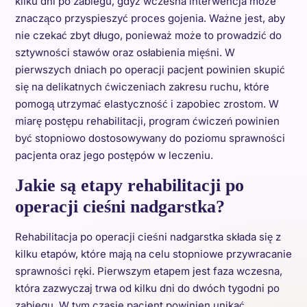
kilku dni po zabiegu, gdyż wczesna interwencja może
znacząco przyspieszyć proces gojenia. Ważne jest, aby
nie czekać zbyt długo, ponieważ może to prowadzić do
sztywności stawów oraz osłabienia mięśni. W
pierwszych dniach po operacji pacjent powinien skupić
się na delikatnych ćwiczeniach zakresu ruchu, które
pomogą utrzymać elastyczność i zapobiec zrostom. W
miarę postępu rehabilitacji, program ćwiczeń powinien
być stopniowo dostosowywany do poziomu sprawności
pacjenta oraz jego postępów w leczeniu.
Jakie są etapy rehabilitacji po
operacji cieśni nadgarstka?
Rehabilitacja po operacji cieśni nadgarstka składa się z
kilku etapów, które mają na celu stopniowe przywracanie
sprawności ręki. Pierwszym etapem jest faza wczesna,
która zazwyczaj trwa od kilku dni do dwóch tygodni po
zabiegu. W tym czasie pacjent powinien unikać