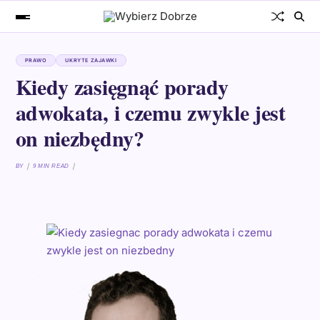
PRAWO
UKRYTE ZAJAWKI
Kiedy zasięgnąć porady
adwokata, i czemu zwykle jest
on niezbędny?
BY
9 MIN READ