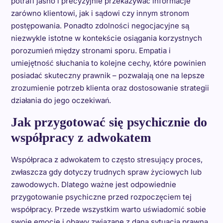
potrafi jasno i precyzyjnie przekazywać informacje
zarówno klientowi, jak i sądowi czy innym stronom
postępowania. Ponadto zdolności negocjacyjne są
niezwykle istotne w kontekście osiągania korzystnych
porozumień między stronami sporu. Empatia i
umiejętność słuchania to kolejne cechy, które powinien
posiadać skuteczny prawnik – pozwalają one na lepsze
zrozumienie potrzeb klienta oraz dostosowanie strategii
działania do jego oczekiwań.
Jak przygotować się psychicznie do
współpracy z adwokatem
Współpraca z adwokatem to często stresujący proces,
zwłaszcza gdy dotyczy trudnych spraw życiowych lub
zawodowych. Dlatego ważne jest odpowiednie
przygotowanie psychiczne przed rozpoczęciem tej
współpracy. Przede wszystkim warto uświadomić sobie
swoje emocje i obawy związane z daną sytuacją prawną