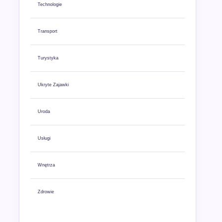
Technologie
Transport
Turystyka
Ukryte Zajawki
Uroda
Usługi
Wnętrza
Zdrowie