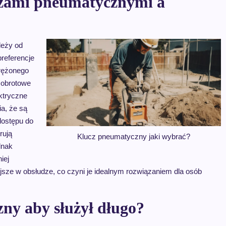
uczami pneumatycznymi a
leży od
preferencje
prężonego
 obrotowe
ektryczne
ia, że są
dostępu do
rują
Klucz pneumatyczny jaki wybrać?
dnak
iej
wiejsze w obsłudze, co czyni je idealnym rozwiązaniem dla osób
ny aby służył długo?