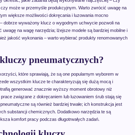
 określić, jakie zadania będą wykonywane najczęściej – czy
 czy może w przemyśle produkcyjnym. Warto zwrócić uwagę na
ym większe możliwości dokręcania i luzowania mocno
 – dobrze wyważony klucz o wygodnym uchwycie pozwoli na
ć uwagę na wagę narzędzia; lżejsze modele są bardziej mobilne i
ównież jakość wykonania – warto wybierać produkty renomowanych
 z kluczy pneumatycznych?
korzyści, które sprawiają, że są one popularnym wyborem w
ede wszystkim klucze te charakteryzują się dużą mocą i
otrafią generować znacznie wyższy moment obrotowy niż
e prace związane z dokręcaniem lub luzowaniem śrub stają się
pneumatyczne są również bardziej trwałe; ich konstrukcja jest
ych substancji chemicznych. Dodatkowo narzędzia te są
ększa komfort pracy podczas długotrwałych zadań.
chnologii kluczy