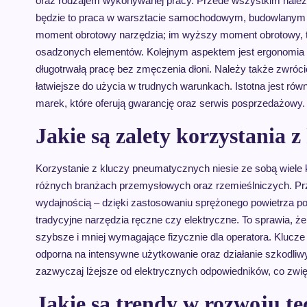
oraz rodzajem wykonywanej pracy. Przede wszystkim należy
będzie to praca w warsztacie samochodowym, budowlanym
moment obrotowy narzędzia; im wyższy moment obrotowy, t
osadzonych elementów. Kolejnym aspektem jest ergonomia
długotrwałą pracę bez zmęczenia dłoni. Należy także zwróci
łatwiejsze do użycia w trudnych warunkach. Istotna jest r
marek, które oferują gwarancję oraz serwis posprzedażowy.
Jakie są zalety korzystania
Korzystanie z kluczy pneumatycznych niesie ze sobą wiele 
różnych branżach przemysłowych oraz rzemieślniczych. Prz
wydajnością – dzięki zastosowaniu sprężonego powietrza p
tradycyjne narzędzia ręczne czy elektryczne. To sprawia, ż
szybsze i mniej wymagające fizycznie dla operatora. Klucze 
odporna na intensywne użytkowanie oraz działanie szkodliw
zazwyczaj lżejsze od elektrycznych odpowiedników, co zwi
Jakie są trendy w rozwoju te