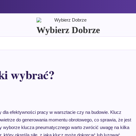
Wybierz Dobrze
ki wybrać?
dla efektywności pracy w warsztacie czy na budowie. Klucz
owietrze do generowania momentu obrotowego, co sprawia, że jest
rzy wyborze klucza pneumatycznego warto zwrócić uwagę na kilka
 który określa siłę, z jaką klucz może dokręcać lub luzować