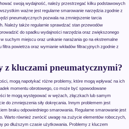
chować swoją wydajność, należy przestrzegać kilku podstawowych
 wszystkim ważne jest regularne smarowanie narzędzia zgodnie z
zędzi pneumatycznych pozwala na zmniejszenie tarcia
h. Należy także regularnie sprawdzać stan przewodów
 prowadzić do spadku wydajności narzędzia oraz zwiększonego
 w suchym miejscu oraz unikanie narażania go na ekstremalne
filtra powietrza oraz wymianie wkładów filtracyjnych zgodnie z
my z kluczami pneumatycznymi?
ości, mogą napotykać różne problemy, które mogą wpływać na ich
 spadek momentu obrotowego, co może być spowodowane
ości te mogą występować w wężach, złączkach lub samym
ekcie do zmniejszenia siły dokręcania. Innym problemem jest
iem braku odpowiedniego smarowania. Regularne smarowanie jest
o. Warto również zwrócić uwagę na zużycie elementów roboczych,
any po dłuższym czasie użytkowania. Problemy z kluczem