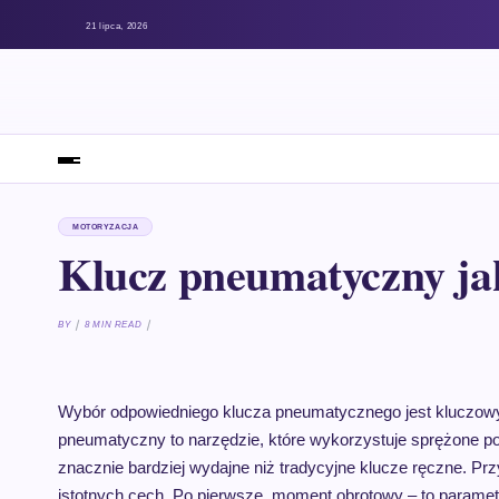
21 lipca, 2026
MOTORYZACJA
Klucz pneumatyczny ja
BY
8 MIN READ
Wybór odpowiedniego klucza pneumatycznego jest kluczowy 
pneumatyczny to narzędzie, które wykorzystuje sprężone p
znacznie bardziej wydajne niż tradycyjne klucze ręczne. P
istotnych cech. Po pierwsze, moment obrotowy – to parametr,