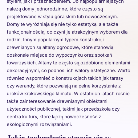
stylem, jak i przeznaczeniem. Do najpopularniejszych
należą domy jednorodzinne, które często są
projektowane w stylu góralskim lub nowoczesnym.
Domy te wyróżniają się nie tylko estetyką, ale także
funkcjonalnością, co czyni je atrakcyjnym wyborem dla
rodzin. Innym popularnym typem konstrukcji
drewnianych są altany ogrodowe, które stanowią
doskonałe miejsce do wypoczynku oraz spotkań
towarzyskich. Altany te często są ozdobione elementami
dekoracyjnymi, co podnosi ich walory estetyczne. Warto
również wspomnieć o konstrukcjach takich jak tarasy
czy werandy, które pozwalają na pełne korzystanie z
uroków krakowskiego klimatu. W ostatnich latach rośnie
także zainteresowanie drewnianymi obiektami
użyteczności publicznej, takimi jak przedszkola czy
centra kultury, które łączą nowoczesność z
ekologicznymi rozwiązaniami.
Jakie technologie stosuje się w